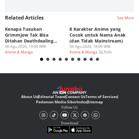
Related Articles
See More
Kenapa Tusukan
8 Karakter Anime yang
4
Grimmjow Tak Bisa
Cocok untuk Nama Anak
B
Ditahan Deathdealing
(dan Tidak Mainstream)
Te
Askin Bleach?
06 Agu 2026, 19:00 WIB
06 Agu 2026, 18:00 WIB
06
Polls
Anime & Manga
Anime & Manga
An
About Us
Editorial Team
Contact Us
Terms of Services
Pedoman Media Siber
Index
Sitemap
Follow Us
Download