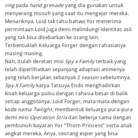
ring
pada
hand grenade
yang dia gunakan untuk
menyerang musuh yang saat itu mengejar mereka.
Menariknya, Loid tak tahu bahwa Yor menerima
permintaan Loid juga demi melindungi identitas asli
yang tak bisa disebarkan ke orang lain.
Terbentuklah Keluarga Forger dengan rahasianya
masing-masing.
Nah, itulah deretan misi
Spy x Family
terbaik yang
telah diperlihatkan sepanjang adaptasi animenya
yang telah berjalan sebanyak 2
season
sebelumnya
.
Spy X Family
karya Tatsuya Endo menghadirkan
kisah keluarga palsu dengan rahasia besar di balik
setiap anggotanya. Loid Forger, mata-mata dengan
kode nama
Twilight
, membentuk keluarga pura-pura
demi misi
Operation Strix
dan bekerja sama dengan
pembunuh bayaran Yor “Thorn Princess” serta anak
angkat mereka, Anya, seorang esper yang bisa