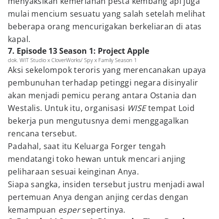
menyaksikan kemeriahan pesta kembang api juga
mulai mencium sesuatu yang salah setelah melihat
beberapa orang mencurigakan berkeliaran di atas
kapal.
7. Episode 13 Season 1: Project Apple
dok. WIT Studio x CloverWorks/ Spy x Family Season 1
Aksi sekelompok teroris yang merencanakan upaya
pembunuhan terhadap petinggi negara disinyalir
akan menjadi pemicu perang antara Ostania dan
Westalis. Untuk itu, organisasi
WISE
tempat Loid
bekerja pun mengutusnya demi menggagalkan
rencana tersebut.
Padahal, saat itu Keluarga Forger tengah
mendatangi toko hewan untuk mencari anjing
peliharaan sesuai keinginan Anya.
Siapa sangka, insiden tersebut justru menjadi awal
pertemuan Anya dengan anjing cerdas dengan
kemampuan
esper
sepertinya.