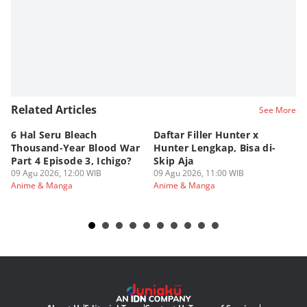
Viky Nursyafira
Editor
Eddy Rusmanto
Related Articles
See More
6 Hal Seru Bleach
Daftar Filler Hunter x
24
Thousand-Year Blood War
Hunter Lengkap, Bisa di-
B
Part 4 Episode 3, Ichigo?
Skip Aja
hi
09 Agu 2026, 12:00 WIB
09 Agu 2026, 11:00 WIB
09
Anime & Manga
Anime & Manga
An