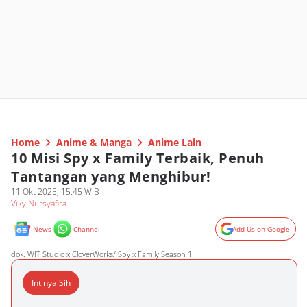
Home
Anime & Manga
Anime Lain
10 Misi Spy x Family Terbaik, Penuh
Tantangan yang Menghibur!
11 Okt 2025, 15:45 WIB
Viky Nursyafira
News
Channel
Add Us on Google
dok. WIT Studio x CloverWorks/ Spy x Family Season 1
Intinya Sih