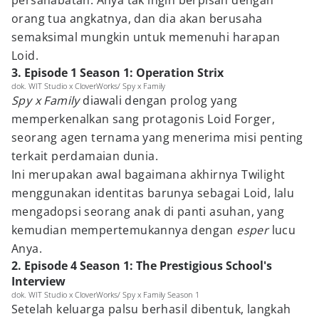
persahabatan. Anya tak ingin berpisah dengan
orang tua angkatnya, dan dia akan berusaha
semaksimal mungkin untuk memenuhi harapan
Loid.
3. Episode 1 Season 1: Operation Strix
dok. WIT Studio x CloverWorks/ Spy x Family
Spy x Family
diawali dengan prolog yang
memperkenalkan sang protagonis Loid Forger,
seorang agen ternama yang menerima misi penting
terkait perdamaian dunia.
Ini merupakan awal bagaimana akhirnya Twilight
menggunakan identitas barunya sebagai Loid, lalu
mengadopsi seorang anak di panti asuhan, yang
kemudian mempertemukannya dengan
esper
lucu
Anya.
2. Episode 4 Season 1: The Prestigious School's
Interview
dok. WIT Studio x CloverWorks/ Spy x Family Season 1
Setelah keluarga palsu berhasil dibentuk, langkah