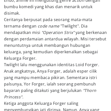
Endo, anime ini mengusung genre
action
dengan
bumbu komedi yang khas dan menarik untuk
disimak.
Ceritanya berpusat pada seorang mata-mata
ternama dengan
code name
"Twilight". Dia
mendapatkan misi
"Operation Strix"
yang berkenaan
dengan perdamaian antardua wilayah. Misi tersebut
menuntutnya untuk membangun hubungan
keluarga, yang kemudian diperkenalkan sebagai
Keluarga Forger.
Twilight lalu menggunakan identitas Loid Forger.
Anak angkatnya, Anya Forger, adalah esper cilik
yang mampu membaca pikiran. Sementara istri
palsunya, Yor Forger, ialah seorang pembunuh
bayaran paling ditakuti yang berjulukan
"Thorn
Princess".
Ketiga anggota Keluarga Forger saling
menyembunyikan jati dirinya. Namun, Anya yang