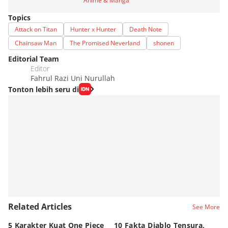
Anime & Manga
Topics
Attack on Titan
Hunter x Hunter
Death Note
Chainsaw Man
The Promised Neverland
shonen
Editorial Team
Editor
Fahrul Razi Uni Nurullah
Tonton lebih seru di
Related Articles
See More
5 Karakter Kuat One Piece
10 Fakta Diablo Tensura,
Be