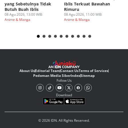
yang Sebetulnya Tidak
Iblis Terkuat Bawahan
An
Butuh Buah Iblis
Rimuru
Ar
08 Agu 2026, 13:00 WIB
08 Agu 2026, 11:00 WIB
08
Anime & Manga
Anime & Manga
An
About Us
Editorial Team
Contact Us
Terms of Services
Pedoman Media Siber
Index
Sitemap
Follow Us
Download
© 2026 IDN. All Rights Reserved.