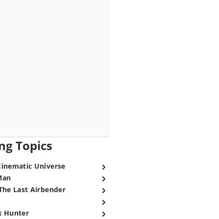
ng Topics
Cinematic Universe
Man
The Last Airbender
x Hunter