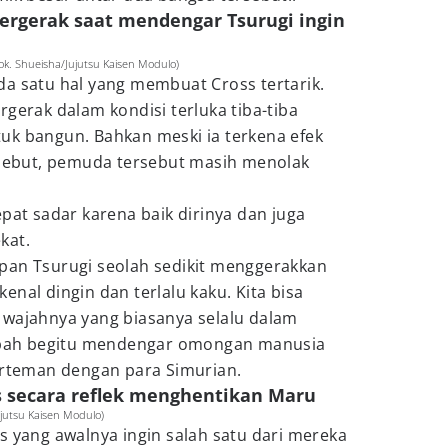
tergerak saat mendengar Tsurugi ingin
k. Shueisha/Jujutsu Kaisen Modulo)
da satu hal yang membuat Cross tertarik.
rgerak dalam kondisi terluka tiba-tiba
uk bangun. Bahkan meski ia terkena efek
ersebut, pemuda tersebut masih menolak
epat sadar karena baik dirinya dan juga
kat.
pan Tsurugi seolah sedikit menggerakkan
nal dingin dan terlalu kaku. Kita bisa
 wajahnya yang biasanya selalu dalam
rubah begitu mendengar omongan manusia
berteman dengan para Simurian.
ss secara reflek menghentikan Maru
jutsu Kaisen Modulo)
s yang awalnya ingin salah satu dari mereka