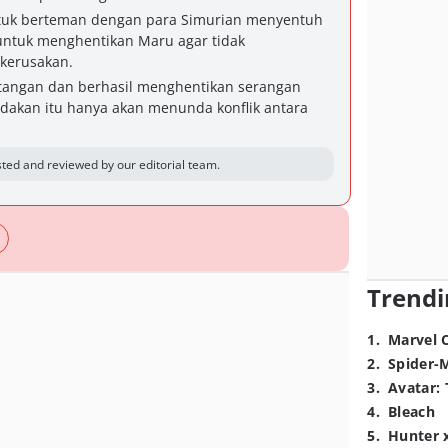
ntuk berteman dengan para Simurian menyentuh
untuk menghentikan Maru agar tidak
kerusakan.
n tangan dan berhasil menghentikan serangan
dakan itu hanya akan menunda konflik antara
ted and reviewed by our editorial team.
Trendi
1
.
Marvel 
2
.
Spider-
3
.
Avatar: 
4
.
Bleach
5
.
Hunter 