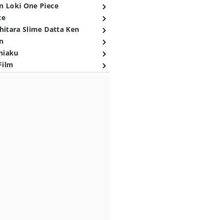
n Loki One Piece
ce
hitara Slime Datta Ken
n
niaku
Film