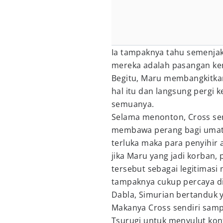
Ia tampaknya tahu semenja
mereka adalah pasangan kem
Begitu, Maru membangkitka
hal itu dan langsung pergi 
semuanya.
Selama menonton, Cross send
membawa perang bagi umat m
terluka maka para penyihi
jika Maru yang jadi korban,
tersebut sebagai legitimasi
tampaknya cukup percaya di
Dabla, Simurian bertanduk y
Makanya Cross sendiri s
Tsurugi untuk menyulut konf