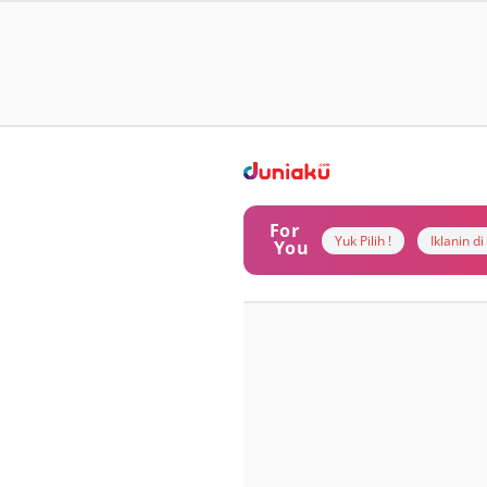
For
Yuk Pilih !
Iklanin d
You