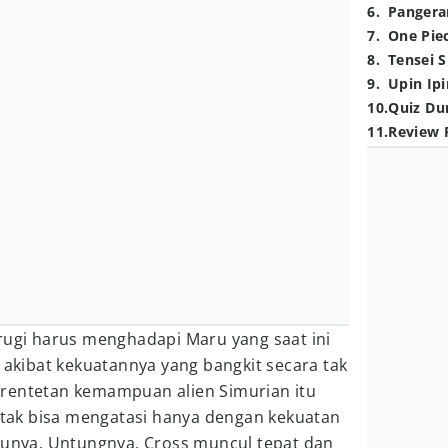
6
.
Pangera
7
.
One Pie
8
.
Tensei S
9
.
Upin Ipi
10
.
Quiz Du
11
.
Review 
rugi harus menghadapi Maru yang saat ini
i akibat kekuatannya yang bangkit secara tak
rentetan kemampuan alien Simurian itu
ak bisa mengatasi hanya dengan kekuatan
tsunya. Untungnya, Cross muncul tepat dan