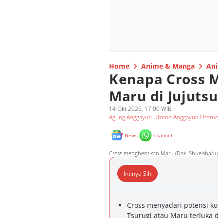
Home
Anime & Manga
Ani
Kenapa Cross 
Maru di Jujuts
14 Okt 2025, 17:00 WIB
Agung Anggayuh Utomo Anggayuh Utom
News
Channel
Cross menghentikan Maru (Dok. Shueisha/Ju
Intinya Sih
Cross menyadari potensi ko
Tsurugi atau Maru terluka 