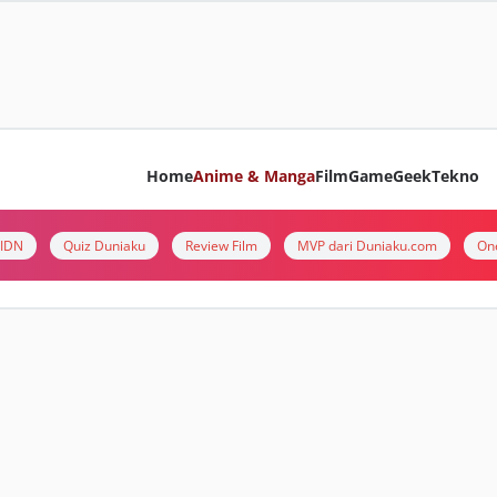
Home
Anime & Manga
Film
Game
Geek
Tekno
i IDN
Quiz Duniaku
Review Film
MVP dari Duniaku.com
On