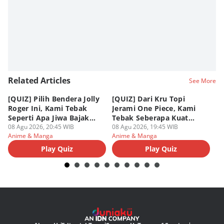
Related Articles
See More
[QUIZ] Pilih Bendera Jolly
[QUIZ] Dari Kru Topi
P
Roger Ini, Kami Tebak
Jerami One Piece, Kami
di
Seperti Apa Jiwa Bajak
Tebak Seberapa Kuat
K
Laut Dalam Dirimu
08 Agu 2026, 20:45 WIB
Mentalmu
08 Agu 2026, 19:45 WIB
08
Anime & Manga
Anime & Manga
An
Play Quiz
Play Quiz