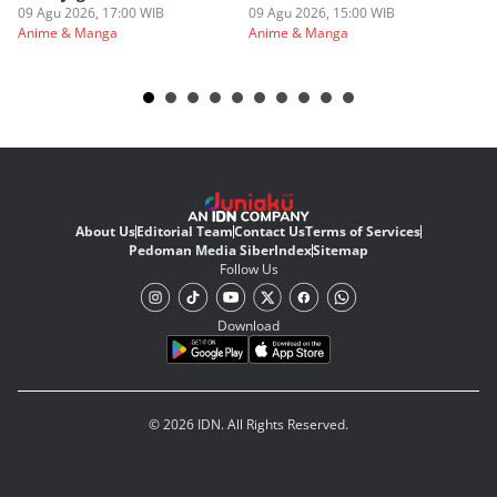
09 Agu 2026, 17:00 WIB
09 Agu 2026, 15:00 WIB
09
Anime & Manga
Anime & Manga
An
About Us
Editorial Team
Contact Us
Terms of Services
Pedoman Media Siber
Index
Sitemap
Follow Us
Download
© 2026 IDN. All Rights Reserved.