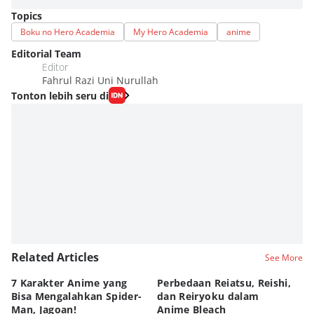
Topics
Boku no Hero Academia
My Hero Academia
anime
Editorial Team
Editor
Fahrul Razi Uni Nurullah
Tonton lebih seru di
Related Articles
See More
7 Karakter Anime yang
Perbedaan Reiatsu, Reishi,
5 
Bisa Mengalahkan Spider-
dan Reiryoku dalam
TY
Man, Jagoan!
Anime Bleach
ya