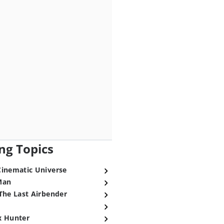
ng Topics
Cinematic Universe
Man
The Last Airbender
x Hunter