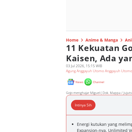
Home
Anime & Manga
Ani
11 Kekuatan Go
Kaisen, Ada ya
03 Jul 2026, 15:15 WIB
Agung Anggayuh Utomo Anggayuh Utom
News
Channel
Gojo menghajar Miguel ( Dok. Mappa / Jujutsu
Intinya Sih
Energi kutukan yang meli
Expansion-nya, Unlimited 