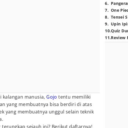
6
.
Pangera
7
.
One Pie
8
.
Tensei S
9
.
Upin Ipi
10
.
Quiz Du
11
.
Review 
ri kalangan manusia,
Gojo
tentu memiliki
n yang membuatnya bisa berdiri di atas
ek yang membuatnya unggul selain teknik
a.
 terungkap sejauh ini? Berikut daftarnya!