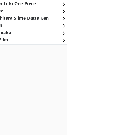
n Loki One Piece
ce
hitara Slime Datta Ken
n
niaku
Film