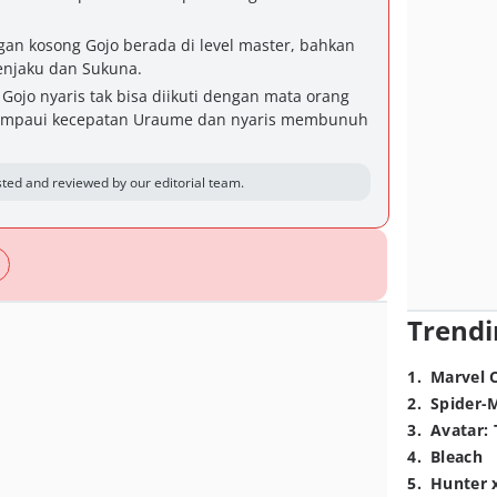
n kosong Gojo berada di level master, bahkan
enjaku dan Sukuna.
Gojo nyaris tak bisa diikuti dengan mata orang
ampaui kecepatan Uraume dan nyaris membunuh
ted and reviewed by our editorial team.
Trendi
1
.
Marvel 
2
.
Spider-
3
.
Avatar: 
4
.
Bleach
5
.
Hunter 