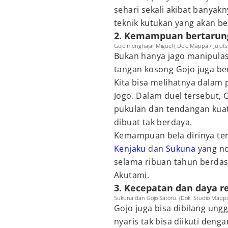
sehari sekali akibat banyak
teknik kutukan yang akan be
2. Kemampuan bertarun
Gojo menghajar Miguel ( Dok. Mappa / Jujutsu
Bukan hanya jago manipulas
tangan kosong Gojo juga ber
Kita bisa melihatnya dalam
Jogo. Dalam duel tersebut,
pukulan dan tendangan kuat
dibuat tak berdaya.
Kemampuan bela dirinya ter
Kenjaku
dan
Sukuna
yang no
selama ribuan tahun berdas
Akutami.
3. Kecepatan dan daya re
Sukuna dan Gojo Satoru. (Dok. Studio Mappa
Gojo juga bisa dibilang un
nyaris tak bisa diikuti deng