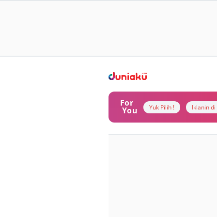
For
Yuk Pilih !
Iklanin d
You