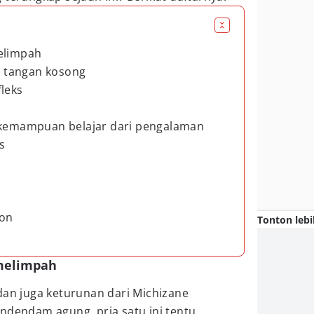
melimpah
 tangan kosong
fleks
n kemampuan belajar dari pengalaman
ss
ion
Tonton lebi
 melimpah
dan juga keturunan dari Michizane
ndendam agung, pria satu ini tentu