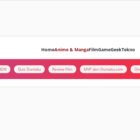
Home
Anime & Manga
Film
Game
Geek
Tekno
i IDN
Quiz Duniaku
Review Film
MVP dari Duniaku.com
On