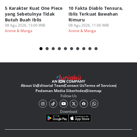
5 Karakter Kuat One Piece
10 Fakta Diablo Tensura,
Be
yang Sebetulnya Tidak
Iblis Terkuat Bawahan
An
Butuh Buah Iblis
Rimuru
Ar
08 Agu 2026, 13:00 WIB
08 Agu 2026, 11:00 WIB
08
Anime & Manga
Anime & Manga
An
About Us
Editorial Team
Contact Us
Terms of Services
Pedoman Media Siber
Index
Sitemap
Follow Us
Download