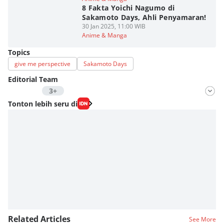
8 Fakta Yoichi Nagumo di
Sakamoto Days, Ahli Penyamaran!
30 Jan 2025, 11:00 WIB
Anime & Manga
Topics
give me perspective
Sakamoto Days
Editorial Team
3+
Editor
Tonton lebih seru di
Nadia Agatha Pramesthi
Editor
Viky Nursyafira
Editor
Eddy Rusmanto
Related Articles
See More