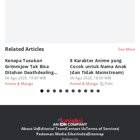
Related Articles
See More
Kenapa Tusukan
8 Karakter Anime yang
4
Grimmjow Tak Bisa
Cocok untuk Nama Anak
B
Ditahan Deathdealing
(dan Tidak Mainstream)
Te
Askin Bleach?
06 Agu 2026, 19:00 WIB
06 Agu 2026, 18:00 WIB
06
Polls
Anime & Manga
Anime & Manga
An
About Us
Editorial Team
Contact Us
Terms of Services
Pedoman Media Siber
Index
Sitemap
Follow Us