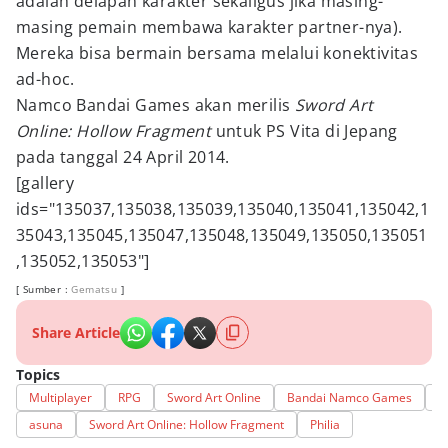
adalah delapan karakter sekaligus jika masing-
masing pemain membawa karakter partner-nya).
Mereka bisa bermain bersama melalui konektivitas
ad-hoc.
Namco Bandai Games akan merilis
Sword Art
Online: Hollow Fragment
untuk PS Vita di Jepang
pada tanggal 24 April 2014.
[gallery
ids="135037,135038,135039,135040,135041,135042,1
35043,135045,135047,135048,135049,135050,135051
,135052,135053"]
[ Sumber :
Gematsu
]
Share Article
Topics
Multiplayer
RPG
Sword Art Online
Bandai Namco Games
S
asuna
Sword Art Online: Hollow Fragment
Philia