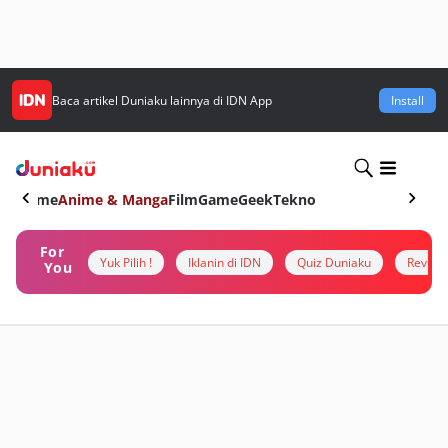
Baca artikel
Duniaku
lainnya di IDN App
Install
Home
Anime & Manga
Film
Game
Geek
Tekno
For
Yuk Pilih !
Iklanin di IDN
Quiz Duniaku
Review
You