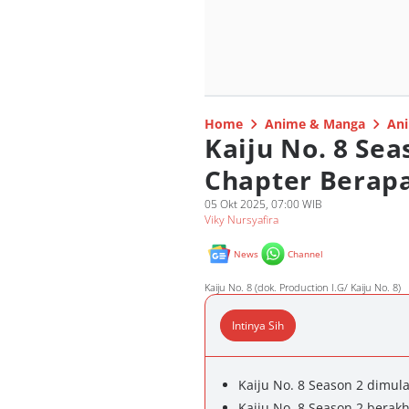
Home
Anime & Manga
Ani
Kaiju No. 8 Se
Chapter Berap
05 Okt 2025, 07:00 WIB
Viky Nursyafira
News
Channel
Kaiju No. 8 (dok. Production I.G/ Kaiju No. 8)
Intinya Sih
Kaiju No. 8 Season 2 dimula
Kaiju No. 8 Season 2 berakh