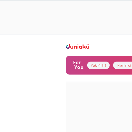
For
Yuk Pilih !
Iklanin d
You