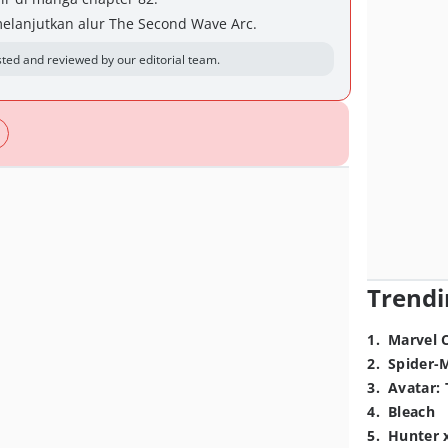
melanjutkan alur The Second Wave Arc.
ted and reviewed by our editorial team.
Trendi
1
.
Marvel 
2
.
Spider-
3
.
Avatar: 
4
.
Bleach
5
.
Hunter 