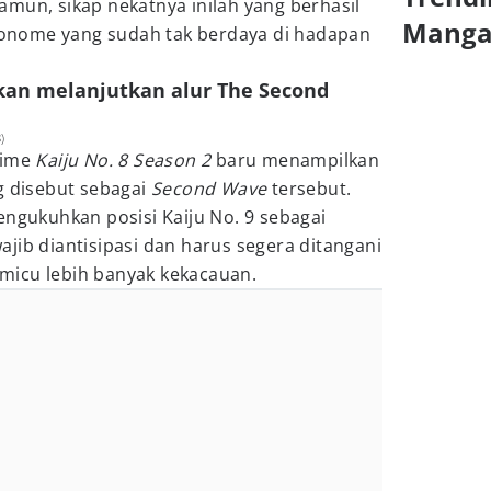
mun, sikap nekatnya inilah yang berhasil
Mang
nome yang sudah tak berdaya di hadapan
 akan melanjutkan alur The Second
)
nime
Kaiju No. 8 Season 2
baru menampilkan
g disebut sebagai
Second Wave
tersebut.
engukuhkan posisi Kaiju No. 9 sebagai
jib diantisipasi dan harus segera ditangani
micu lebih banyak kekacauan.