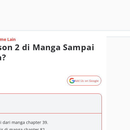
me Lain
ason 2 di Manga Sampai
a?
Add Us on Google
i dari manga chapter 39.
ir di manga chapter 82.