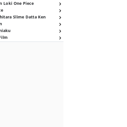
n Loki One Piece
ce
hitara Slime Datta Ken
n
niaku
Film