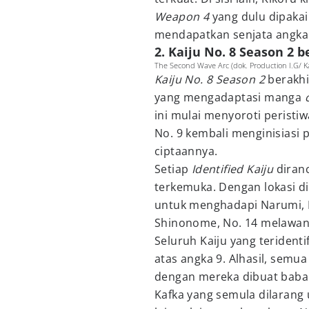
Weapon 4
yang dulu dipaka
mendapatkan senjata angka y
2. Kaiju No. 8 Season 2 
The Second Wave Arc (dok. Production I.G/ Ka
Kaiju No. 8 Season 2
berakhi
yang mengadaptasi manga
ini mulai menyoroti peristiw
No. 9 kembali menginisias
ciptaannya.
Setiap
Identified Kaiju
diran
terkemuka. Dengan lokasi dis
untuk menghadapi Narumi, 
Shinonome, No. 14 melawan 
Seluruh Kaiju yang teridenti
atas angka 9. Alhasil, sem
dengan mereka dibuat babak
Kafka yang semula dilarang 