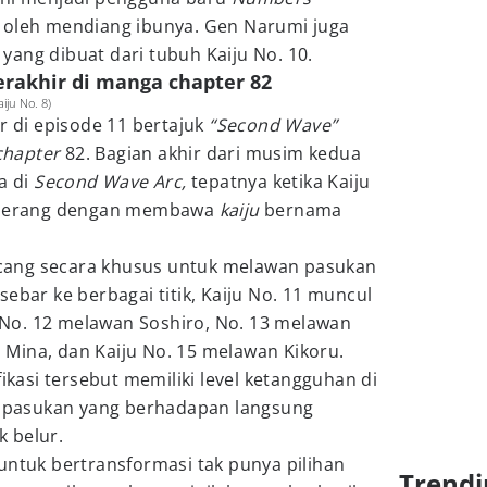
i oleh mendiang ibunya. Gen Narumi juga
ang dibuat dari tubuh Kaiju No. 10.
berakhir di manga chapter 82
iju No. 8)
r di episode 11 bertajuk
“Second Wave”
chapter
82. Bagian akhir dari musim kedua
a di
Second Wave Arc,
tepatnya ketika Kaiju
i perang dengan membawa
kaiju
bernama
cang secara khusus untuk melawan pasukan
ebar ke berbagai titik, Kaiju No. 11 muncul
No. 12 melawan Soshiro, No. 13 melawan
Mina, dan Kaiju No. 15 melawan Kikoru.
fikasi tersebut memiliki level ketangguhan di
ua pasukan yang berhadapan langsung
 belur.
untuk bertransformasi tak punya pilihan
Trendi