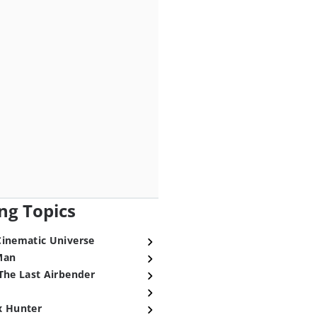
ng Topics
Cinematic Universe
Man
The Last Airbender
x Hunter