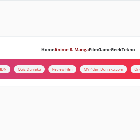
Home
Anime & Manga
Film
Game
Geek
Tekno
i IDN
Quiz Duniaku
Review Film
MVP dari Duniaku.com
On