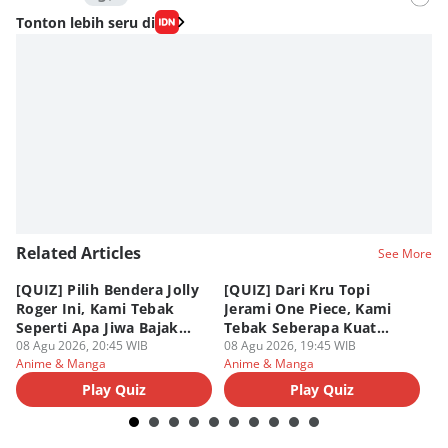
Editor
Tonton lebih seru di
Nadia Agatha Pramesthi
Editor
Viky Nursyafira
Editor
Eddy Rusmanto
Related Articles
See More
[QUIZ] Pilih Bendera Jolly
[QUIZ] Dari Kru Topi
P
Roger Ini, Kami Tebak
Jerami One Piece, Kami
di
Seperti Apa Jiwa Bajak
Tebak Seberapa Kuat
K
Laut Dalam Dirimu
08 Agu 2026, 20:45 WIB
Mentalmu
08 Agu 2026, 19:45 WIB
08
Anime & Manga
Anime & Manga
An
Play Quiz
Play Quiz