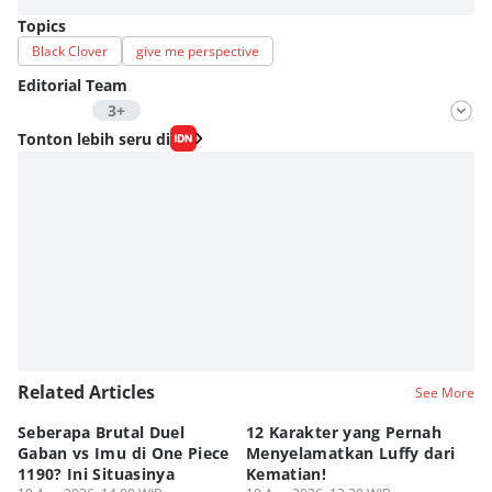
Topics
Black Clover
give me perspective
Editorial Team
3+
Editor
Tonton lebih seru di
Fahrul Razi Uni Nurullah
Editor
Viky Nursyafira
Editor
Eddy Rusmanto
Related Articles
See More
Seberapa Brutal Duel
12 Karakter yang Pernah
Da
Gaban vs Imu di One Piece
Menyelamatkan Luffy dari
K
1190? Ini Situasinya
Kematian!
Li