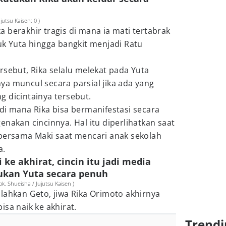
utsu Kaisen: 0 )
 berakhir tragis di mana ia mati tertabrak
uk Yuta hingga bangkit menjadi Ratu
rsebut, Rika selalu melekat pada Yuta
a muncul secara parsial jika ada yang
 dicintainya tersebut.
di mana Rika bisa bermanifestasi secara
enakan cincinnya. Hal itu diperlihatkan saat
 bersama Maki saat mencari anak sekolah
a.
i ke akhirat, cincin itu jadi media
ukan Yuta secara penuh
. Shueisha / Jujutsu Kaisen )
lahkan Geto, jiwa Rika Orimoto akhirnya
sa naik ke akhirat.
Trendi