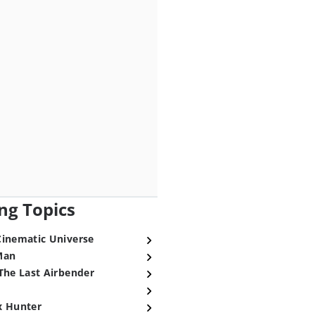
ng Topics
Cinematic Universe
Man
The Last Airbender
x Hunter