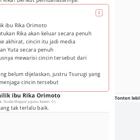
in Rika? Berikut pembahasannya!
lik ibu Rika Orimoto
 kutukan Rika akan keluar secara penuh
ke akhirat, cincin itu jadi media
kan Yuta secara penuh
usnya mewarisi cincin tersebut dari
ng belum dijelaskan, justru Tsurugi yang
 menjaga cincin tersebut
milik ibu Rika Orimoto
Tonton lebi
. Studio Mappa/ Jujutsu Kaisen: 0 )
ang tak terlalu baik.