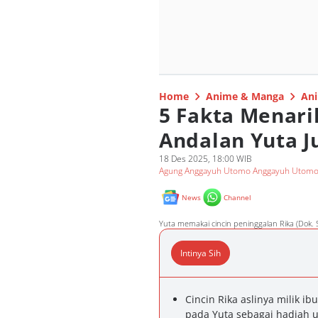
Home
Anime & Manga
Ani
5 Fakta Menarik
Andalan Yuta J
18 Des 2025, 18:00 WIB
Agung Anggayuh Utomo Anggayuh Utom
News
Channel
Yuta memakai cincin peninggalan Rika (Dok. S
Intinya Sih
Cincin Rika aslinya milik ib
pada Yuta sebagai hadiah u