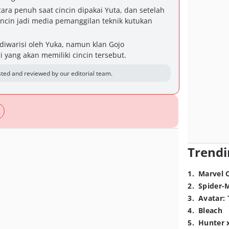
cara penuh saat cincin dipakai Yuta, dan setelah
 cincin jadi media pemanggilan teknik kutukan
diwarisi oleh Yuka, namun klan Gojo
yang akan memiliki cincin tersebut.
ted and reviewed by our editorial team.
Trendi
1
.
Marvel 
2
.
Spider-
3
.
Avatar: 
4
.
Bleach
5
.
Hunter 