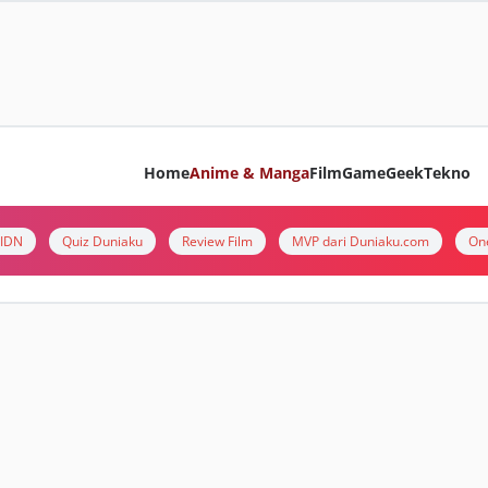
Home
Anime & Manga
Film
Game
Geek
Tekno
i IDN
Quiz Duniaku
Review Film
MVP dari Duniaku.com
On