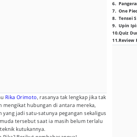
6
.
Pangera
7
.
One Pie
8
.
Tensei S
9
.
Upin Ipi
10
.
Quiz Du
11
.
Review 
au
Rika Orimoto
, rasanya tak lengkap jika tak
h mengikat hubungan di antara mereka,
ah yang jadi satu-satunya pegangan sekaligus
muda tersebut saat ia masih belum terlalu
teknik kutukannya.