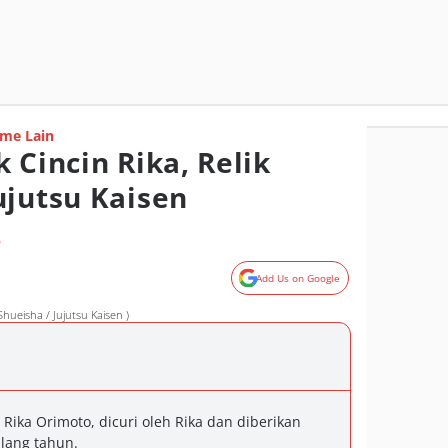
me Lain
 Cincin Rika, Relik
ujutsu Kaisen
o
Add Us on Google
hueisha / Jujutsu Kaisen )
u Rika Orimoto, dicuri oleh Rika dan diberikan
lang tahun.