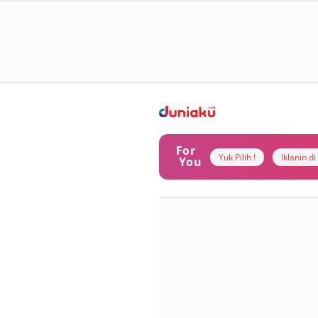
For
Yuk Pilih !
Iklanin d
You