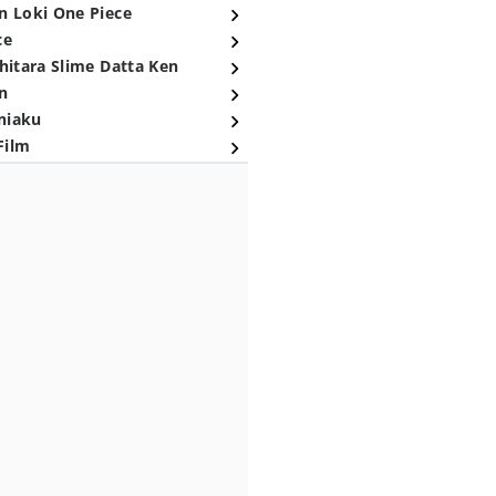
n Loki One Piece
ce
hitara Slime Datta Ken
n
niaku
Film