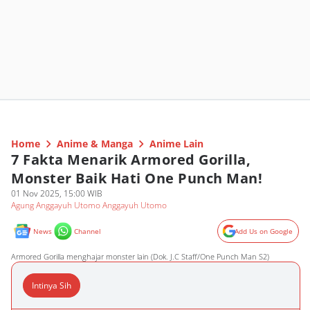
Home
Anime & Manga
Anime Lain
7 Fakta Menarik Armored Gorilla,
Monster Baik Hati One Punch Man!
01 Nov 2025, 15:00 WIB
Agung Anggayuh Utomo Anggayuh Utomo
News
Channel
Add Us on Google
Armored Gorilla menghajar monster lain (Dok. J.C Staff/One Punch Man S2)
Intinya Sih