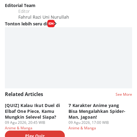
Editorial Team
Editor
Fahrul Razi Uni Nurullah
Tonton lebih seru di
Related Articles
See More
[QUIZ] Kalau Ikut Duel di
7 Karakter Anime yang
Pe
Elbaf One Piece, Kamu
Bisa Mengalahkan Spider-
d
Mungkin Selevel Siapa?
Man, Jagoan!
A
09 Agu 2026, 20:45 WIB
09 Agu 2026, 17:00 WIB
09
Anime & Manga
Anime & Manga
An
Play Quiz