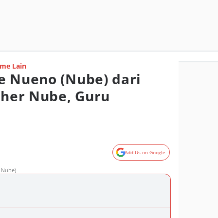
me Lain
e Nueno (Nube) dari
acher Nube, Guru
Add Us on Google
r Nube)