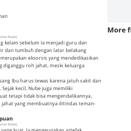
han
More 
acher Nube)
ng kelam sebelum Ia menjadi guru dan
hir dan tumbuh dengan latar belakang
a merupakan eksorsis yang mendedikasikan
diganggu roh jahat, meski keluarga
sang Ibu harus tewas karena jatuh sakit dan
Sejak kecil, Nube juga memiliki
at tetapi tidak bisa mengendalikannya,
oh jahat yang membuatnya ditindas teman-
mpuan
acher Nube)
 yang kuat. Ia menggunakan artefak