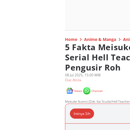
Home
Anime & Manga
Ani
5 Fakta Meisuk
Serial Hell Te
Pengusir Roh
08 Jul 2025, 15:00 WIB
Diaz Atsila
News
Channel
Meisuke Nueno (Dok. Kai Studio/Hell Teache
Intinya Sih