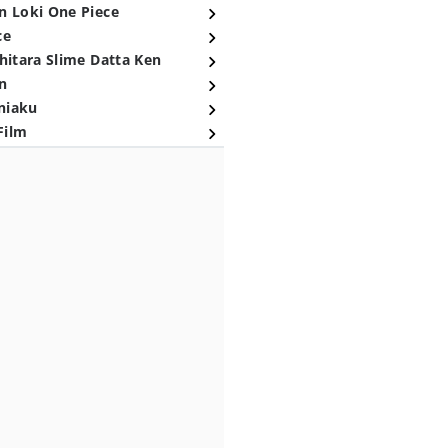
n Loki One Piece
ce
hitara Slime Datta Ken
n
niaku
Film