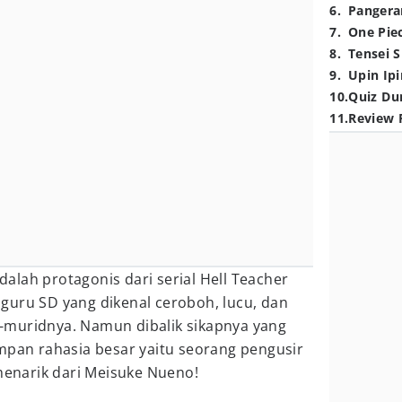
6
.
Pangera
7
.
One Pie
8
.
Tensei S
9
.
Upin Ipi
10
.
Quiz Du
11
.
Review 
dalah protagonis dari serial Hell Teacher
guru SD yang dikenal ceroboh, lucu, dan
-muridnya. Namun dibalik sikapnya yang
mpan rahasia besar yaitu seorang pengusir
 menarik dari Meisuke Nueno!