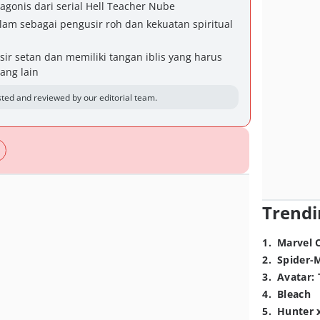
gonis dari serial Hell Teacher Nube
lam sebagai pengusir roh dan kekuatan spiritual
ir setan dan memiliki tangan iblis yang harus
rang lain
ted and reviewed by our editorial team.
Trendi
1
.
Marvel 
2
.
Spider-
3
.
Avatar: 
4
.
Bleach
5
.
Hunter 