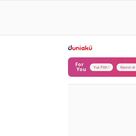
For
Yuk Pilih !
Iklanin d
You