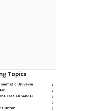
ng Topics
Cinematic Universe
Man
The Last Airbender
x Hunter