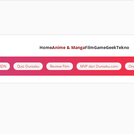
Home
Anime & Manga
Film
Game
Geek
Tekno
i IDN
Quiz Duniaku
Review Film
MVP dari Duniaku.com
On