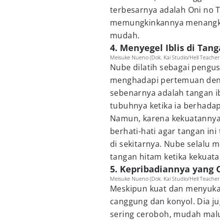
terbesarnya adalah Oni no Te
memungkinkannya menangka
mudah.
4. Menyegel Iblis di Tan
Meisuke Nueno (Dok. Kai Studio/Hell Teache
Nube dilatih sebagai pengus
menghadapi pertemuan deng
sebenarnya adalah tangan ib
tubuhnya ketika ia berhadap
Namun, karena kekuatannya b
berhati-hati agar tangan ini
di sekitarnya. Nube selalu 
tangan hitam ketika kekuatan
5. Kepribadiannya yang
Meisuke Nueno (Dok. Kai Studio/Hell Teache
Meskipun kuat dan menyukai 
canggung dan konyol. Dia j
sering ceroboh, mudah malu