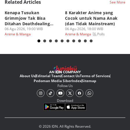
Related Articles
See More
Kenapa Tusukan
8 Karakter Anime yang
4
Grimmjow Tak Bisa
Cocok untuk Nama Anak
B
Ditahan Deathdealing
(dan Tidak Mainstream)
Te
Askin Bleach?
06 Agu 2026, 19:00 WIB
06 Agu 2026, 18:00 WIB
06
Polls
Anime & Manga
Anime & Manga
An
About Us
Editorial Team
Contact Us
Terms of Services
Pedoman Media Siber
Index
Sitemap
Follow Us
Download
© 2026 IDN. All Rights Reserved.