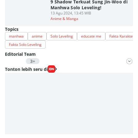
9 Shadow Terkuat Sung Jin-Woo di
Manhwa Solo Leveling!
13 Agu 2024, 13:45 WIB
Anime & Manga
Topics
manhwa
anime
Solo Leveling
educate me
Fakta Karakter 
Fakta Solo Leveling
Editorial Team
3+
Editor
Tonton lebih seru di
Nadia Agatha Pramesthi
Editor
Viky Nursyafira
Editor
Eddy Rusmanto