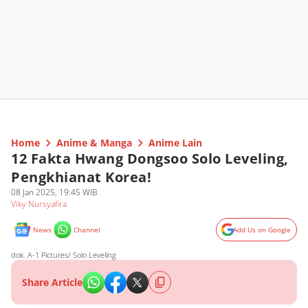
Home
Anime & Manga
Anime Lain
12 Fakta Hwang Dongsoo Solo Leveling,
Pengkhianat Korea!
08 Jan 2025, 19:45 WIB
Viky Nursyafira
News
Channel
Add Us on Google
dok. A-1 Pictures/ Solo Leveling
Share Article