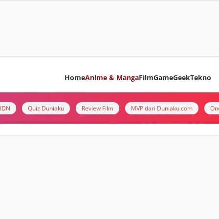
Home
Anime & Manga
Film
Game
Geek
Tekno
i IDN
Quiz Duniaku
Review Film
MVP dari Duniaku.com
On