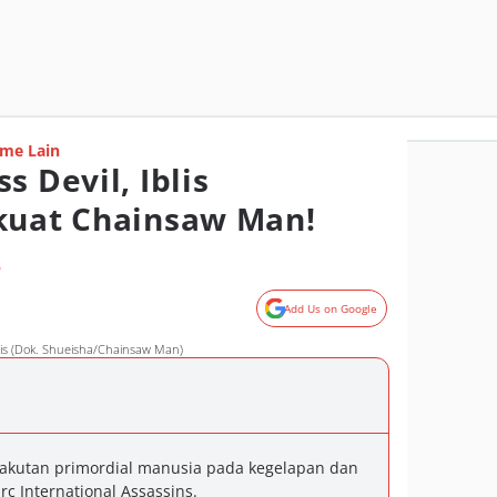
me Lain
s Devil, Iblis
kuat Chainsaw Man!
o
Add Us on Google
is (Dok. Shueisha/Chainsaw Man)
takutan primordial manusia pada kegelapan dan
c International Assassins.