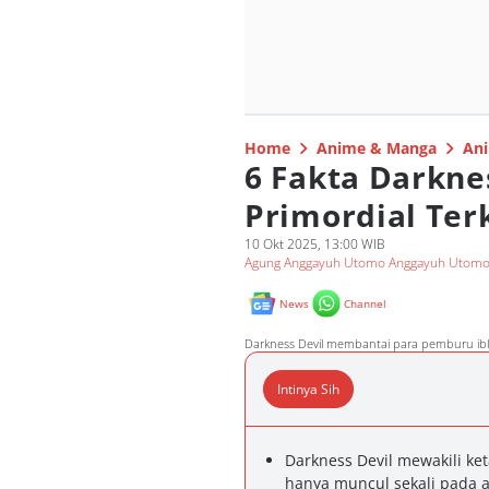
Home
Anime & Manga
Ani
6 Fakta Darknes
Primordial Ter
10 Okt 2025, 13:00 WIB
Agung Anggayuh Utomo Anggayuh Utom
News
Channel
Darkness Devil membantai para pemburu ibl
Intinya Sih
Darkness Devil mewakili ke
hanya muncul sekali pada ar