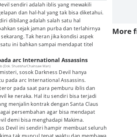
vil sendiri adalah iblis yang mewakili
lapan dan hal-hal yang tak bisa diketahui.
iri dibilang adalah salah satu hal
bahkan sejak jaman purba dan terlahirnya
More 
ekarang. Tak heran jika kondisi aspek
atu ini bahkan sampai mendapat titel
ada arc International Assassins
is (Dok. Shueisha/Chainsaw Man)
misteri, sosok Darkness Devil hanya
itu pada arc International Assassins.
teror pada saat para pemburu iblis dan
il ke neraka. Hal itu sendiri bisa terjadi
yang menjalin kontrak dengan Santa Claus
agai persembahan agar bisa mendapat
evil demi bisa menghadapi Makima.
s Devil ini sendiri hampir membuat seluruh
Makima tak muncul tepat waktu dan membawa