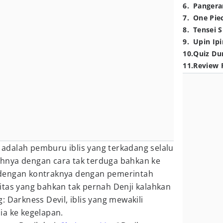
6
.
Pangera
7
.
One Pie
8
.
Tensei S
9
.
Upin Ipi
10
.
Quiz Du
11
.
Review 
i adalah pemburu iblis yang terkadang selalu
hnya dengan cara tak terduga bahkan ke
dengan kontraknya dengan pemerintah
itas yang bahkan tak pernah Denji kalahkan
 Darkness Devil, iblis yang mewakili
ia ke kegelapan.