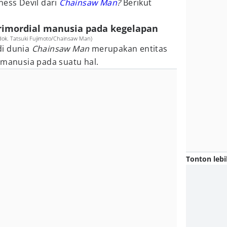
ness Devil dari
Chainsaw Man
?
Berikut
primordial manusia pada kegelapan
dok. Tatsuki Fujimoto/Chainsaw Man)
 di dunia
Chainsaw Man
merupakan entitas
 manusia pada suatu hal.
Tonton lebi