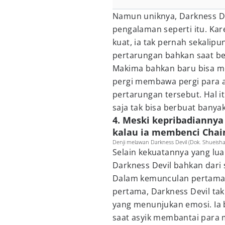
Namun uniknya, Darkness De
pengalaman seperti itu. Ka
kuat, ia tak pernah sekali
pertarungan bahkan saat b
Makima bahkan baru bisa me
pergi membawa pergi para 
pertarungan tersebut. Hal 
saja tak bisa berbuat banya
4. Meski kepribadiannya
kalau ia membenci Cha
Denji melawan Darkness Devil (Dok. Shueis
Selain kekuatannya yang luar
Darkness Devil bahkan dari 
Dalam kemunculan pertama 
pertama, Darkness Devil ta
yang menunjukan emosi. Ia 
saat asyik membantai para