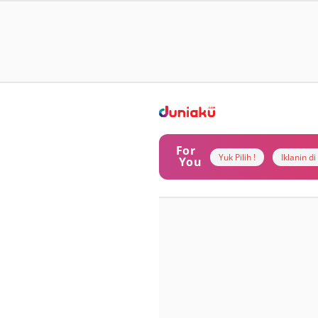
For
Yuk Pilih !
Iklanin d
You