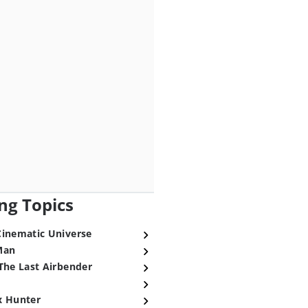
ng Topics
Cinematic Universe
Man
The Last Airbender
x Hunter