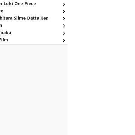
n Loki One Piece
ce
hitara Slime Datta Ken
n
niaku
Film