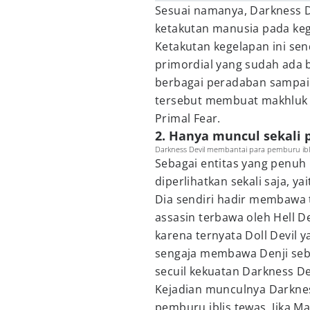
Sesuai namanya, Darkness De
ketakutan manusia pada kege
Ketakutan kegelapan ini send
primordial yang sudah ada 
berbagai peradaban sampai s
tersebut membuat makhluk s
Primal Fear.
2. Hanya muncul sekali p
Darkness Devil membantai para pemburu ibl
Sebagai entitas yang penuh 
diperlihatkan sekali saja, ya
Dia sendiri hadir membawa 
assasin terbawa oleh Hell Dev
karena ternyata Doll Devil 
sengaja membawa Denji seb
secuil kekuatan Darkness D
Kejadian munculnya Darknes
pemburu iblis tewas. Jika 