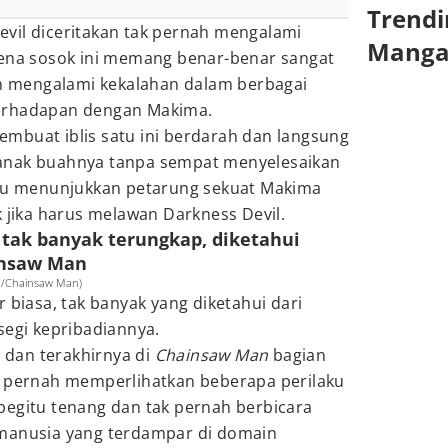
Trendi
vil diceritakan tak pernah mengalami
Mang
rena sosok ini memang benar-benar sangat
pun mengalami kekalahan dalam berbagai
erhadapan dengan Makima.
mbuat iblis satu ini berdarah dan langsung
anak buahnya tanpa sempat menyelesaikan
itu menunjukkan petarung sekuat Makima
k jika harus melawan Darkness Devil.
 tak banyak terungkap, diketahui
insaw Man
ha/Chainsaw Man)
 biasa, tak banyak yang diketahui dari
segi kepribadiannya.
dan terakhirnya di
Chainsaw Man
bagian
k pernah memperlihatkan beberapa perilaku
begitu tenang dan tak pernah berbicara
 manusia yang terdampar di domain