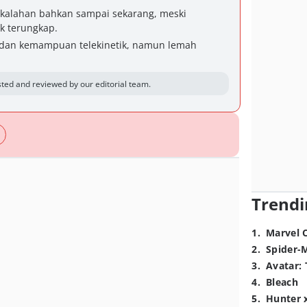
kalahan bahkan sampai sekarang, meski
k terungkap.
n dan kemampuan telekinetik, namun lemah
ted and reviewed by our editorial team.
Trendi
1
.
Marvel 
2
.
Spider-
3
.
Avatar: 
4
.
Bleach
5
.
Hunter 