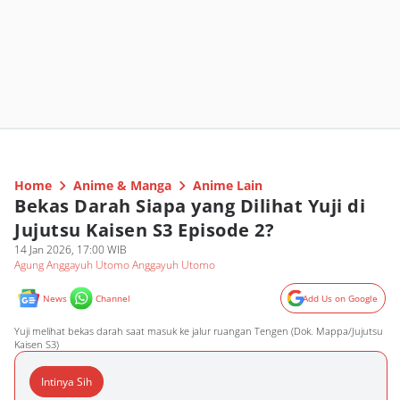
Home
Anime & Manga
Anime Lain
Bekas Darah Siapa yang Dilihat Yuji di
Jujutsu Kaisen S3 Episode 2?
14 Jan 2026, 17:00 WIB
Agung Anggayuh Utomo Anggayuh Utomo
News
Channel
Add Us on Google
Yuji melihat bekas darah saat masuk ke jalur ruangan Tengen (Dok. Mappa/Jujutsu
Kaisen S3)
Intinya Sih