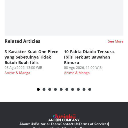
Related Articles
See More
5 Karakter Kuat One Piece
10 Fakta Diablo Tensura,
Be
yang Sebetulnya Tidak
Iblis Terkuat Bawahan
An
Butuh Buah Iblis
Rimuru
Ar
08 Agu 2026, 13:00 WIB
08 Agu 2026, 11:00 WIB
08
Anime & Manga
Anime & Manga
An
About Us
Editorial Team
Contact Us
Terms of Services