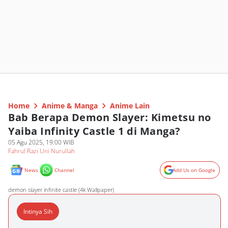
Home
Anime & Manga
Anime Lain
Bab Berapa Demon Slayer: Kimetsu no
Yaiba Infinity Castle 1 di Manga?
05 Agu 2025, 19:00 WIB
Fahrul Razi Uni Nurullah
News
Channel
Add Us on Google
demon slayer infinite castle (4k Wallpaper)
Intinya Sih