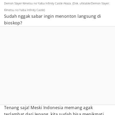
Demon Slayer Kimetsu no Yaiba Infinity Castle Akaza. (Dok. ufotable/Demon Slayer:
Kimetsu no Yaiba Infinity Castle)
Sudah nggak sabar ingin menonton langsung di
bioskop?
Tenang saja! Meski Indonesia memang agak
terlambat dari Jepang, kita sudah bisa menikmati