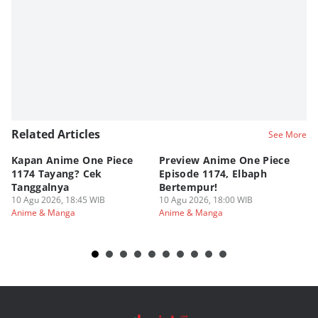
Related Articles
See More
Kapan Anime One Piece
Preview Anime One Piece
Ka
1174 Tayang? Cek
Episode 1174, Elbaph
Ri
Tanggalnya
Bertempur!
10
An
10 Agu 2026, 18:45 WIB
10 Agu 2026, 18:00 WIB
Anime & Manga
Anime & Manga