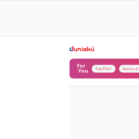
For
Yuk Pilih !
Iklanin d
You