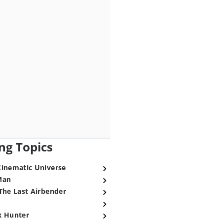
ng Topics
Cinematic Universe
Man
The Last Airbender
x Hunter