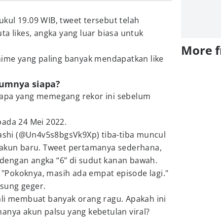
kul 19.09 WIB, tweet tersebut telah
ta likes, angka yang luar biasa untuk
More 
nime yang paling banyak mendapatkan like
.
lumnya siapa?
iapa yang memegang rekor ini sebelum
pada 24 Mei 2022.
gashi (@Un4v5s8bgsVk9Xp) tiba-tiba muncul
 akun baru. Tweet pertamanya sederhana,
dengan angka “6” di sudut kanan bawah.
, "Pokoknya, masih ada empat episode lagi."
sung geger.
ali membuat banyak orang ragu. Apakah ini
anya akun palsu yang kebetulan viral?