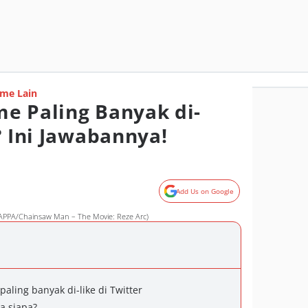
me Lain
e Paling Banyak di-
? Ini Jawabannya!
Add Us on Google
APPA/Chainsaw Man – The Movie: Reze Arc)
paling banyak di-like di Twitter
a siapa?