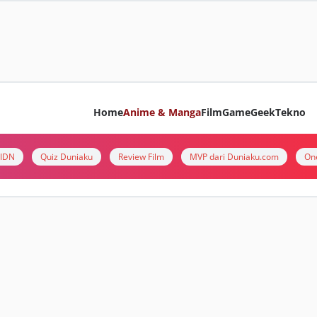
Home
Anime & Manga
Film
Game
Geek
Tekno
i IDN
Quiz Duniaku
Review Film
MVP dari Duniaku.com
On