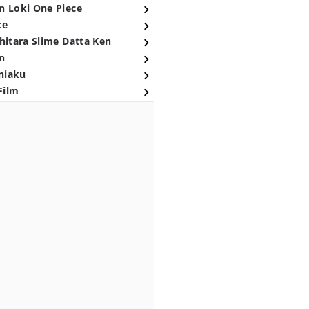
n Loki One Piece
ce
hitara Slime Datta Ken
n
niaku
Film