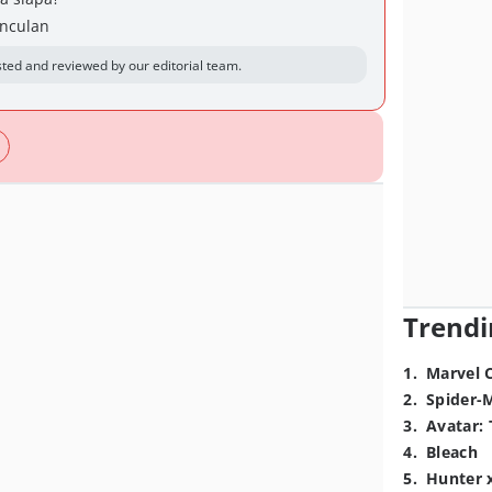
nculan
ted and reviewed by our editorial team.
Trendi
1
.
Marvel 
2
.
Spider-
3
.
Avatar: 
4
.
Bleach
5
.
Hunter 