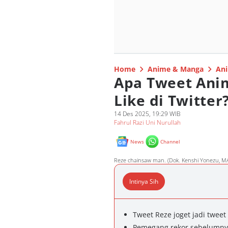
Home
Anime & Manga
Ani
Apa Tweet Anim
Like di Twitter
14 Des 2025, 19:29 WIB
Fahrul Razi Uni Nurullah
News
Channel
Reze chainsaw man. (Dok. Kenshi Yonezu, M
Intinya Sih
Tweet Reze joget jadi tweet 
Pemegang rekor sebelumny