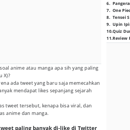
6
.
Pangera
7
.
One Pie
8
.
Tensei S
9
.
Upin Ipi
10
.
Quiz Du
11
.
Review 
 soal anime atau manga apa sih yang paling
u X)?
rena ada tweet yang baru saja memecahkan
banyak mendapat likes sepanjang sejarah
tweet tersebut, kenapa bisa viral, dan
as anime dan manga.
tweet paling banyak di-like di Twitter