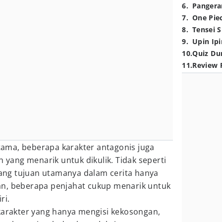
6
.
Pangera
7
.
One Pie
8
.
Tensei S
9
.
Upin Ipi
10
.
Quiz Du
11
.
Review 
utama, beberapa karakter antagonis juga
h yang menarik untuk dikulik. Tidak seperti
ng tujuan utamanya dalam cerita hanya
n, beberapa penjahat cukup menarik untuk
ri.
karakter yang hanya mengisi kekosongan,