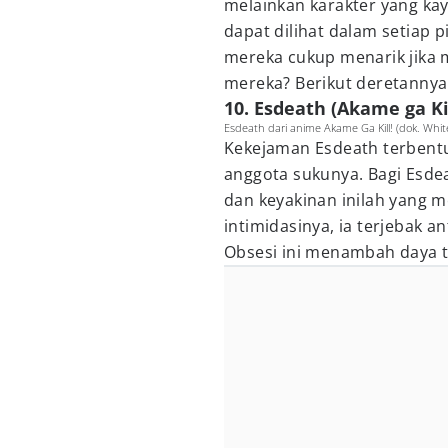
melainkan karakter yang ka
dapat dilihat dalam setiap 
mereka cukup menarik jika m
mereka? Berikut deretannya
10. Esdeath (Akame ga Kil
Esdeath dari anime Akame Ga Kill! (dok. Whit
Kekejaman Esdeath terbentu
anggota sukunya. Bagi Esde
dan keyakinan inilah yang 
intimidasinya, ia terjebak a
Obsesi ini menambah daya ta