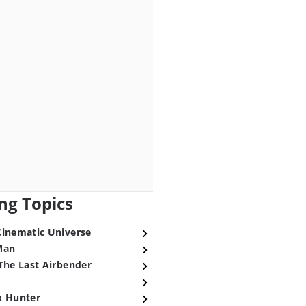
ng Topics
Cinematic Universe
Man
The Last Airbender
x Hunter