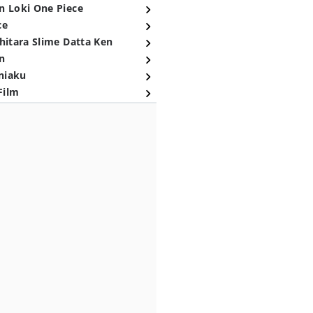
n Loki One Piece
ce
hitara Slime Datta Ken
n
niaku
Film