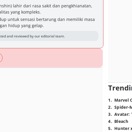
shin) lahir dari rasa sakit dan pengkhianatan,
litas yang kompleks.
idup untuk sensasi bertarung dan memiliki masa
ngan hidup yang gelap.
ted and reviewed by our editorial team.
Trendi
1
.
Marvel 
2
.
Spider-
3
.
Avatar: 
4
.
Bleach
5
.
Hunter 