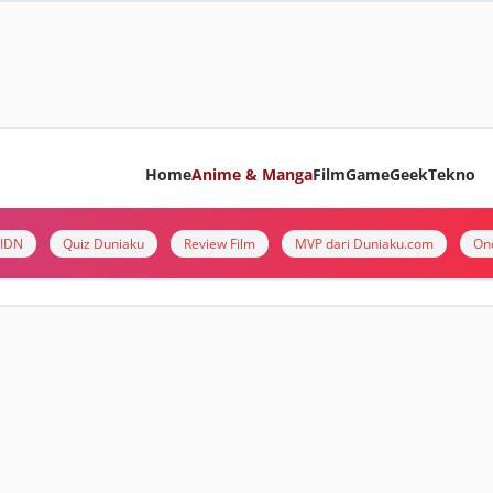
Home
Anime & Manga
Film
Game
Geek
Tekno
i IDN
Quiz Duniaku
Review Film
MVP dari Duniaku.com
On