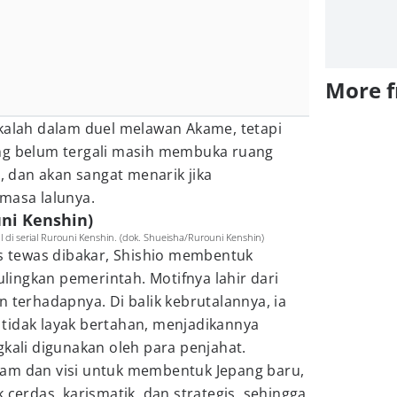
More 
 kalah dalam duel melawan Akame, tetapi
ng belum tergali masih membuka ruang
t, dan akan sangat menarik jika
masa lalunya.
uni Kenshin)
l di serial Rurouni Kenshin. (dok. Shueisha/Rurouni Kenshin)
is tewas dibakar, Shishio membentuk
ingkan pemerintah. Motifnya lahir dari
n terhadapnya. Di balik kebrutalannya, ia
tidak layak bertahan, menjadikannya
gkali digunakan oleh para penjahat.
am dan visi untuk membentuk Jepang baru,
 cerdas, karismatik, dan strategis, sehingga