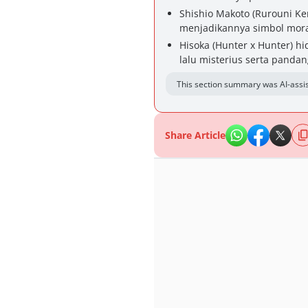
Shishio Makoto (Rurouni Ken
menjadikannya simbol mora
Hisoka (Hunter x Hunter) h
lalu misterius serta panda
This section summary was AI-assis
Share Article