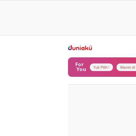
For
Yuk Pilih !
Iklanin d
You