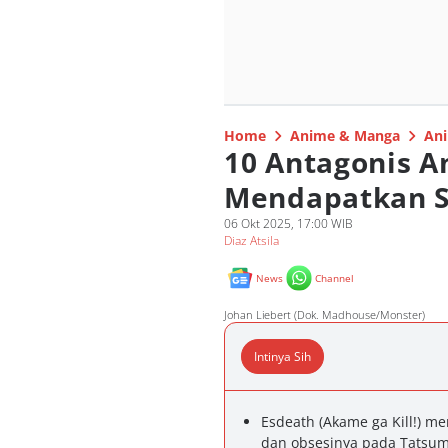
Home
Anime & Manga
Ani
10 Antagonis A
Mendapatkan Sp
06 Okt 2025, 17:00 WIB
Diaz Atsila
News
Channel
Johan Liebert (Dok. Madhouse/Monster)
Intinya Sih
Esdeath (Akame ga Kill!) 
dan obsesinya pada Tatsum