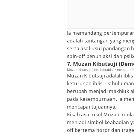
Ia memandang pertempuran s
adalah tantangan yang meng
serta asal-usul pandangan 
spin-off penuh aksi dan psik
7. Muzan Kibutsuji (Dem
Muzan Kibutsuji (dok. Ufotable/ Kimetsu no Y
Muzan Kibutsuji adalah ibli
keturunan iblis. Dahulu man
berubah menjadi makhluk ab
pada kesempurnaan. Ia mem
mencapai tujuannya.
Kisah asal-usul Muzan, mula
menjadi simbol keabadian y
off bertema horor dan trage