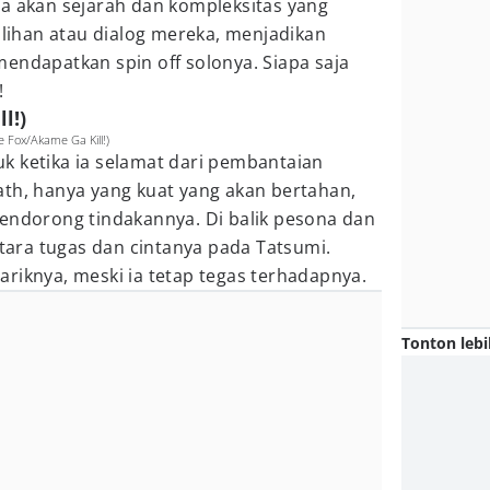
ya akan sejarah dan kompleksitas yang
pilihan atau dialog mereka, menjadikan
endapatkan spin off solonya. Siapa saja
!
l!)
e Fox/Akame Ga Kill!)
k ketika ia selamat dari pembantaian
ath, hanya yang kuat yang akan bertahan,
mendorong tindakannya. Di balik pesona dan
ntara tugas dan cintanya pada Tatsumi.
riknya, meski ia tetap tegas terhadapnya.
Tonton lebi