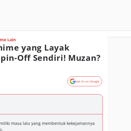
me Lain
nime yang Layak
in-Off Sendiri! Muzan?
Add Us on Google
memiliki masa lalu yang membentuk kekejamannya
i.