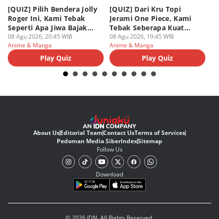
[QUIZ] Pilih Bendera Jolly
[QUIZ] Dari Kru Topi
P
Roger Ini, Kami Tebak
Jerami One Piece, Kami
di
Seperti Apa Jiwa Bajak
Tebak Seberapa Kuat
K
Laut Dalam Dirimu
08 Agu 2026, 20:45 WIB
Mentalmu
08 Agu 2026, 19:45 WIB
08
Anime & Manga
Anime & Manga
An
Play Quiz
Play Quiz
About Us
Editorial Team
Contact Us
Terms of Services
Pedoman Media Siber
Index
Sitemap
Follow Us
Download
© 2026 IDN. All Rights Reserved.