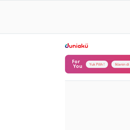
For
Yuk Pilih !
Iklanin d
You