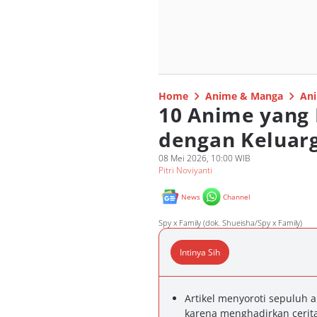
Home
Anime & Manga
Ani
10 Anime yang
dengan Keluarg
08 Mei 2026, 10:00 WIB
Pitri Noviyanti
News
Channel
Spy x Family (dok. Shueisha/Spy x Family)
Intinya Sih
Artikel menyoroti sepuluh 
karena menghadirkan cerita