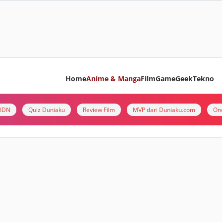
Home
Anime & Manga
Film
Game
Geek
Tekno
i IDN
Quiz Duniaku
Review Film
MVP dari Duniaku.com
On