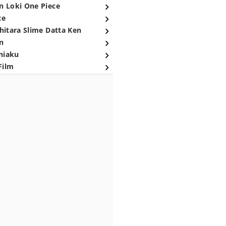
n Loki One Piece
ce
hitara Slime Datta Ken
n
niaku
Film