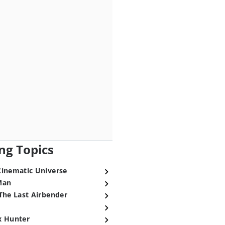
ng Topics
Cinematic Universe
Man
The Last Airbender
x Hunter