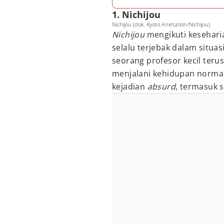
1. Nichijou
Nichijou (dok. Kyoto Animation/Nichijou)
Nichijou
mengikuti keseharia
selalu terjebak dalam situasi
seorang profesor kecil teru
menjalani kehidupan normal
kejadian
absurd
, termasuk s