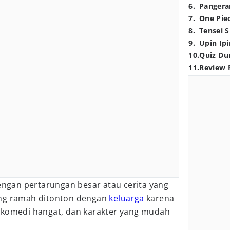
6
.
Pangera
7
.
One Pie
8
.
Tensei S
9
.
Upin Ipi
10
.
Quiz Du
11
.
Review 
dengan pertarungan besar atau cerita yang
ang ramah ditonton dengan
keluarga
karena
 komedi hangat, dan karakter yang mudah