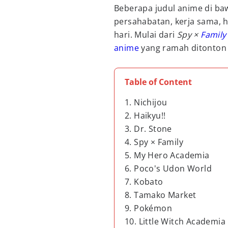
Beberapa judul anime di ba
persahabatan, kerja sama, h
hari. Mulai dari
Spy ×
Family
anime
yang ramah ditonton
Table of Content
1. Nichijou
2. Haikyu!!
3. Dr. Stone
4. Spy × Family
5. My Hero Academia
6. Poco's Udon World
7. Kobato
8. Tamako Market
9. Pokémon
10. Little Witch Academia