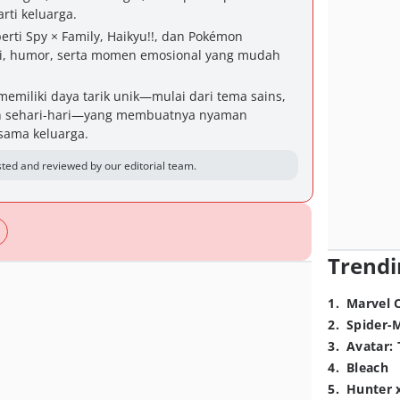
rti keluarga.
erti Spy × Family, Haikyu!!, dan Pokémon
i, humor, serta momen emosional yang mudah
memiliki daya tarik unik—mulai dari tema sains,
an sehari-hari—yang membuatnya nyaman
rsama keluarga.
ted and reviewed by our editorial team.
Trendi
1
.
Marvel 
2
.
Spider-
3
.
Avatar: 
4
.
Bleach
5
.
Hunter 