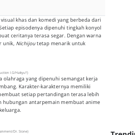
a visual khas dan komedi yang berbeda dari
Setiap episodenya dipenuhi tingkah konyol
uat ceritanya terasa segar. Dengan warna
r unik,
Nichijou
tetap menarik untuk
tion I.G/Haikyu!!)
a olahraga yang dipenuhi semangat kerja
bang. Karakter-karakternya memiliki
membuat setiap pertandingan terasa lebih
 dan hubungan antarpemain membuat anime
keluarga.
tainment/Dr. Stone)
Trendi