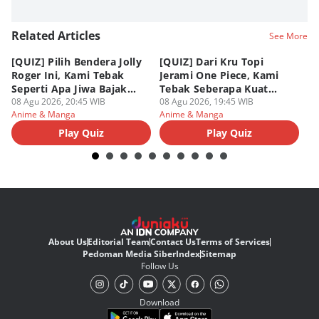
Related Articles
See More
[QUIZ] Pilih Bendera Jolly
[QUIZ] Dari Kru Topi
P
Roger Ini, Kami Tebak
Jerami One Piece, Kami
di
Seperti Apa Jiwa Bajak
Tebak Seberapa Kuat
K
Laut Dalam Dirimu
08 Agu 2026, 20:45 WIB
Mentalmu
08 Agu 2026, 19:45 WIB
08
Anime & Manga
Anime & Manga
An
Play Quiz
Play Quiz
About Us
Editorial Team
Contact Us
Terms of Services
Pedoman Media Siber
Index
Sitemap
Follow Us
Download