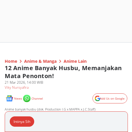
Home
Anime & Manga
Anime Lain
12 Anime Banyak Husbu, Memanjakan
Mata Penonton!
21 Mar 2026, 14:00 WIB
Viky Nursyafira
News
Channel
Add Us on Google
Anime banyak husbu (dok. Production I.G x MAPPA x J.C.Staff)
Intinya Sih