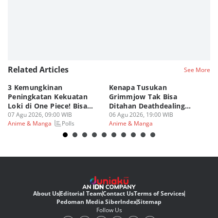
Related Articles
See More
3 Kemungkinan
Kenapa Tusukan
8 
Peningkatan Kekuatan
Grimmjow Tak Bisa
C
Loki di One Piece! Bisa
Ditahan Deathdealing
(d
Lebih OP?
07 Agu 2026, 09:00 WIB
Askin Bleach?
06 Agu 2026, 19:00 WIB
06
Polls
Anime & Manga
Anime & Manga
An
About Us
Editorial Team
Contact Us
Terms of Services
Pedoman Media Siber
Index
Sitemap
Follow Us