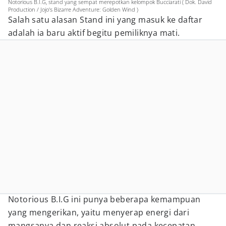
Notorious B.I.G, stand yang sempat merepotkan kelompok Bucciarati ( Dok. David
Production / Jojo's Bizarre Adventure: Golden Wind )
Salah satu alasan Stand ini yang masuk ke daftar
adalah ia baru aktif begitu pemiliknya mati.
Notorious B.I.G ini punya beberapa kemampuan
yang mengerikan, yaitu menyerap energi dari
mangsanya dan reaksi absolut pada kecepatan