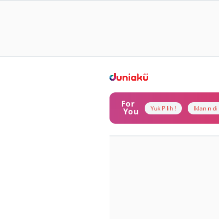
For
Yuk Pilih !
Iklanin d
You