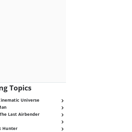
ng Topics
Cinematic Universe
Man
The Last Airbender
x Hunter