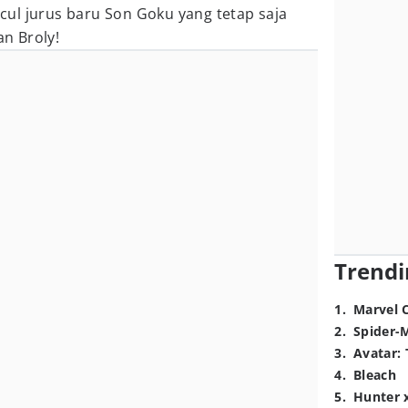
ul jurus baru Son Goku yang tetap saja
n Broly!
Trendi
1
.
Marvel 
2
.
Spider-
3
.
Avatar: 
4
.
Bleach
5
.
Hunter 