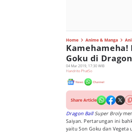
Home
Anime & Manga
Ani
Kamehameha! In
Goku di Dragon
04 Mar 2019, 17:30 WIB
Handrito PhatSo
News
Channel
Share Article
Dragon Ball
Super Broly
men
Saiyan. Pertarungan ini ba
yaitu Son Goku dan Vegeta