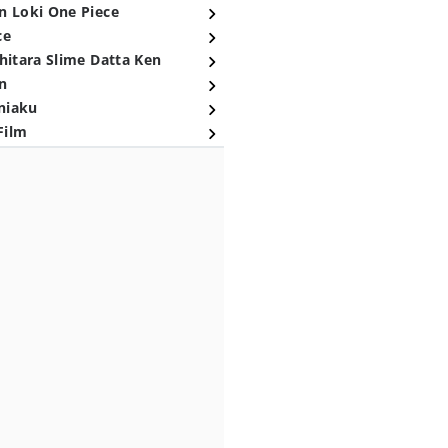
n Loki One Piece
ce
hitara Slime Datta Ken
n
niaku
Film