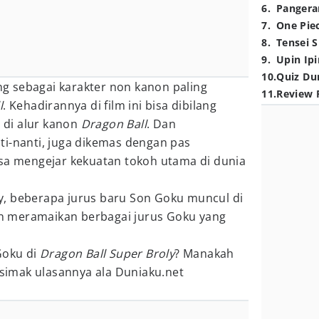
6
.
Pangera
7
.
One Pie
8
.
Tensei S
9
.
Upin Ipi
10
.
Quiz Du
ang sebagai karakter non kanon paling
11
.
Review 
l
. Kehadirannya di film ini bisa dibilang
di alur kanon
Dragon Ball
. Dan
ti-nanti, juga dikemas dengan pas
isa mengejar kekuatan tokoh utama di dunia
, beberapa jurus baru Son Goku muncul di
kin meramaikan berbagai jurus Goku yang
Goku di
Dragon Ball Super Broly
? Manakah
a simak ulasannya ala Duniaku.net