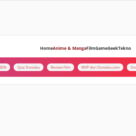
Home
Anime & Manga
Film
Game
Geek
Tekno
i IDN
Quiz Duniaku
Review Film
MVP dari Duniaku.com
On