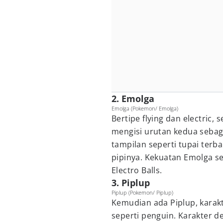
2. Emolga
Emolga (Pokemon/ Emolga)
Bertipe flying dan electric,
mengisi urutan kedua sebag
tampilan seperti tupai terba
pipinya. Kekuatan Emolga se
Electro Balls.
3. Piplup
Piplup (Pokemon/ Piplup)
Kemudian ada Piplup, karak
seperti penguin. Karakter 