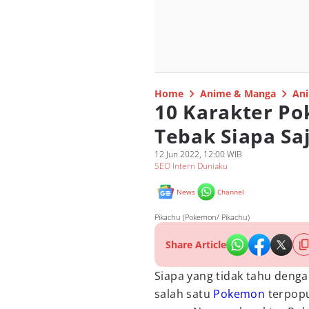
Home
Anime & Manga
Ani
10 Karakter Po
Tebak Siapa Sa
12 Jun 2022, 12:00 WIB
SEO Intern Duniaku
News
Channel
Pikachu (Pokemon/ Pikachu)
Share Article
Siapa yang tidak tahu deng
salah satu
Pokemon
terpopu