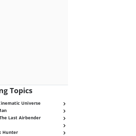
ng Topics
Cinematic Universe
Man
The Last Airbender
x Hunter