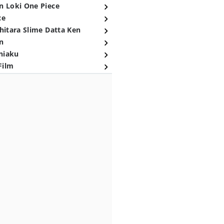
n Loki One Piece
ce
hitara Slime Datta Ken
n
niaku
Film