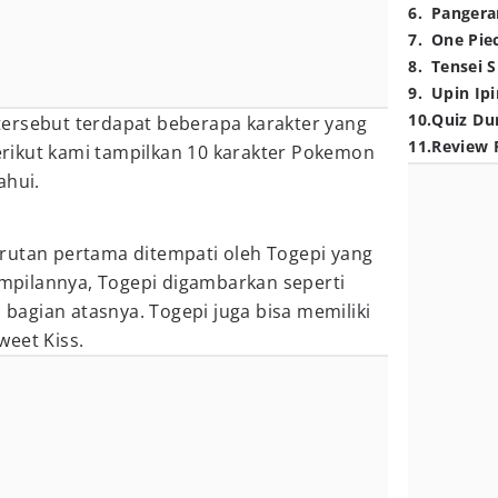
6
.
Pangera
7
.
One Pie
8
.
Tensei S
9
.
Upin Ipi
10
.
Quiz Du
ersebut terdapat beberapa karakter yang
11
.
Review 
rikut kami tampilkan 10 karakter Pokemon
ahui.
rutan pertama ditempati oleh Togepi yang
tampilannya, Togepi digambarkan seperti
i bagian atasnya. Togepi juga bisa memiliki
weet Kiss.