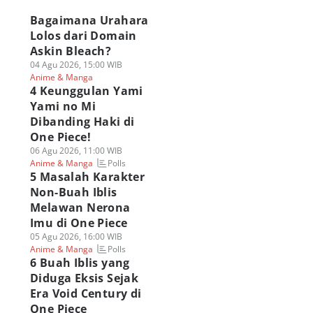
Bagaimana Urahara
Lolos dari Domain
Askin Bleach?
04 Agu 2026, 15:00 WIB
Anime & Manga
4 Keunggulan Yami
Yami no Mi
Dibanding Haki di
One Piece!
06 Agu 2026, 11:00 WIB
Polls
Anime & Manga
5 Masalah Karakter
Non-Buah Iblis
Melawan Nerona
Imu di One Piece
05 Agu 2026, 16:00 WIB
Polls
Anime & Manga
6 Buah Iblis yang
Diduga Eksis Sejak
Era Void Century di
One Piece