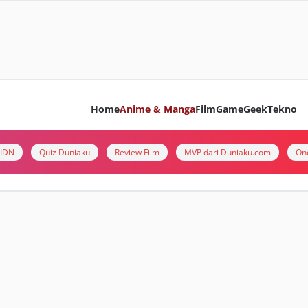
Home
Anime & Manga
Film
Game
Geek
Tekno
i IDN
Quiz Duniaku
Review Film
MVP dari Duniaku.com
On