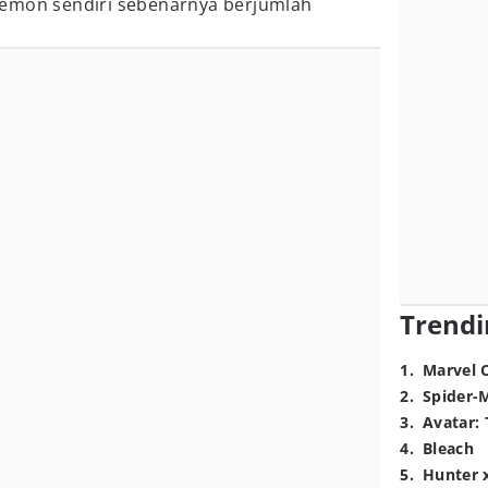
kemon sendiri sebenarnya berjumlah
Trendi
1
.
Marvel 
2
.
Spider-
3
.
Avatar: 
4
.
Bleach
5
.
Hunter 