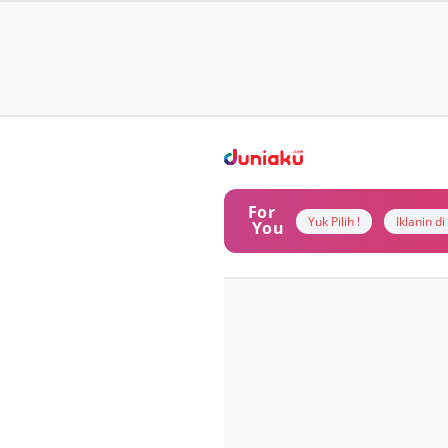
For
Yuk Pilih !
Iklanin d
You