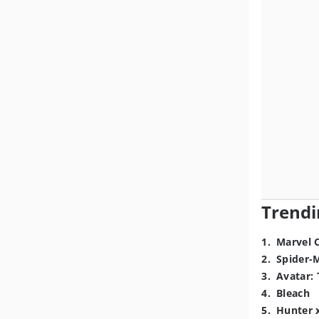
Trendi
1
.
Marvel 
2
.
Spider-
3
.
Avatar: 
4
.
Bleach
5
.
Hunter 