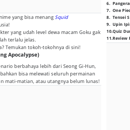
6
.
Pangera
7
.
One Pie
 anime yang bisa menang
Squid
8
.
Tensei S
sia!
9
.
Upin Ipi
10
.
Quiz Du
rakter yang udah level dewa macam Goku gak
11
.
Review 
dah terlalu jelas.
a? Temukan tokoh-tokohnya di sini!
ling Apocalypse)
nario berbahaya lebih dari Seong Gi-Hun,
 bahkan bisa melewati seluruh permainan
un mati-matian, atau utangnya belum lunas!