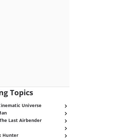
ng Topics
Cinematic Universe
Man
The Last Airbender
x Hunter