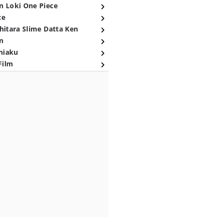
n Loki One Piece
ce
hitara Slime Datta Ken
n
niaku
Film