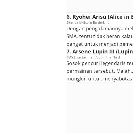
6. Ryohei Arisu (Alice in
Silver Link/Alice in Borderland
Dengan pengalamannya mela
SMA, tentu tidak heran kala
banget untuk menjadi pemen
7. Arsene Lupin III (Lupi
TMS Entertainment/Lupin the Third
Sosok pencuri legendaris te
permainan tersebut. Malah,.
mungkin untuk menyabotase