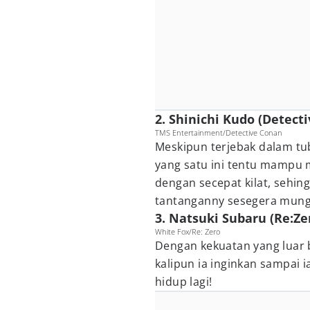
2. Shinichi Kudo (Detect
TMS Entertainment/Detective Conan
Meskipun terjebak dalam tu
yang satu ini tentu mampu m
dengan secepat kilat, sehi
tantanganny sesegera mung
3. Natsuki Subaru (Re:Ze
White Fox/Re: Zero
Dengan kekuatan yang luar 
kalipun ia inginkan sampai 
hidup lagi!