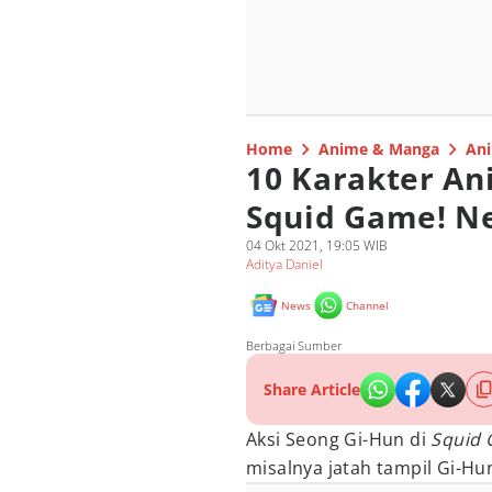
Home
Anime & Manga
Ani
10 Karakter A
Squid Game! Ne
04 Okt 2021, 19:05 WIB
Aditya Daniel
News
Channel
Berbagai Sumber
Share Article
Aksi Seong Gi-Hun di
Squid
misalnya jatah tampil Gi-Hu