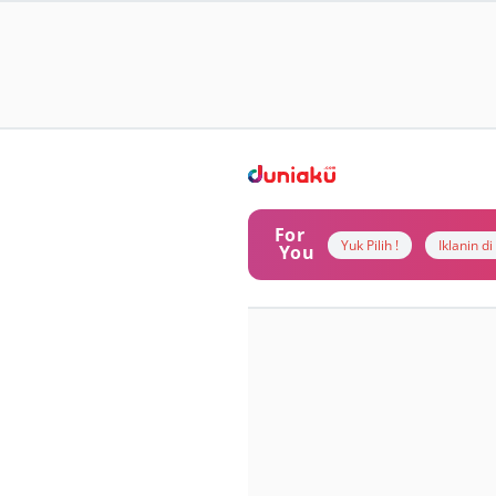
For
Yuk Pilih !
Iklanin d
You