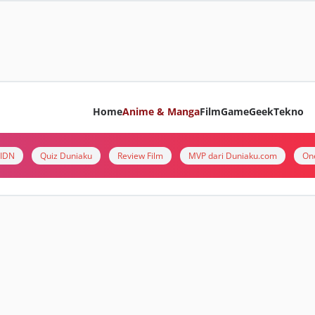
Home
Anime & Manga
Film
Game
Geek
Tekno
i IDN
Quiz Duniaku
Review Film
MVP dari Duniaku.com
On