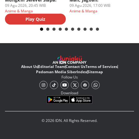
09 Agu 2026, 20:45 WIB
09 Agu 2026, 17:00 WIB
09
Anime & Manga
Anime & Manga
An
Play Quiz
About Us
Editorial Team
Contact Us
Terms of Services
Pedoman Media Siber
Index
Sitemap
Follow Us
Download
© 2026 IDN. All Rights Reserved.