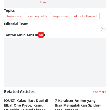
Film
Topics
fakta aktor
ryan reynolds
inspire me
Aktor Hollywood
Editorial Team
Editor
Tonton lebih seru di
Fahrul Razi Uni Nurullah
Editor
Eddy Rusmanto
Related Articles
See More
[QUIZ] Kalau Ikut Duel di
7 Karakter Anime yang
Pe
Elbaf One Piece, Kamu
Bisa Mengalahkan Spider-
d
Mungkin Selevel Siapa?
Man, Jagoan!
A