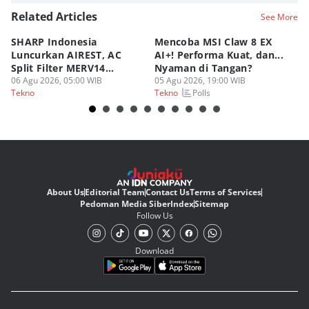
Related Articles
See More
SHARP Indonesia
Mencoba MSI Claw 8 EX
X
Luncurkan AIREST, AC
AI+! Performa Kuat, dan...
P
Split Filter MERV14
Nyaman di Tangan?
Sp
Perdana!
06 Agu 2026, 05:00 WIB
05 Agu 2026, 19:00 WIB
03
Polls
Tekno
Tekno
Te
About Us
Editorial Team
Contact Us
Terms of Services
Pedoman Media Siber
Index
Sitemap
Follow Us
Download