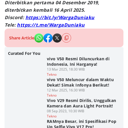
Diterbitkan pertama 04 Desember 2019,
diterbitkan kembali 16 April 2025.
Discord:
https://bit.ly/WargaDuniaku
Tele:
https://t.me/WargaDuniaku
Share Article
Curated For You
vivo V50 Resmi Diluncurkan di
Indonesia, Ini Harganya!
13 Mar 2025, 18:30 WIB
Tekno
vivo V50 Meluncur dalam Waktu
Dekat! Simak Infonya Berikut!
12 Mar 2025, 16:30 WIB
Tekno
Vivo V29 Resmi Dirilis, Unggulkan
Kamera dan Aura Light Portrait!
08 Sep 2023, 10:30 WIB
Tekno
RAMnya Besar, ini Spesifikasi Pop
Up Selfie Vivo V17 Pro!