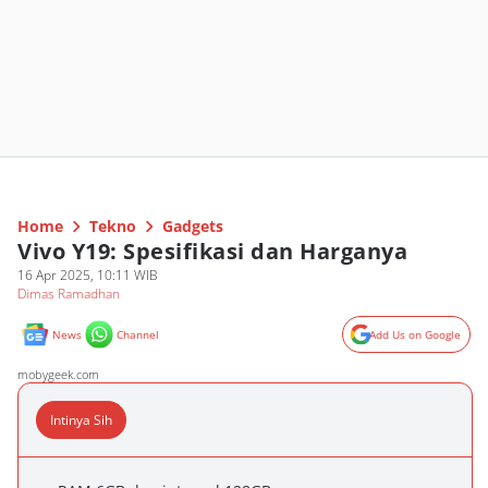
Home
Tekno
Gadgets
Vivo Y19: Spesifikasi dan Harganya
16 Apr 2025, 10:11 WIB
Dimas Ramadhan
News
Channel
Add Us on Google
mobygeek.com
Intinya Sih