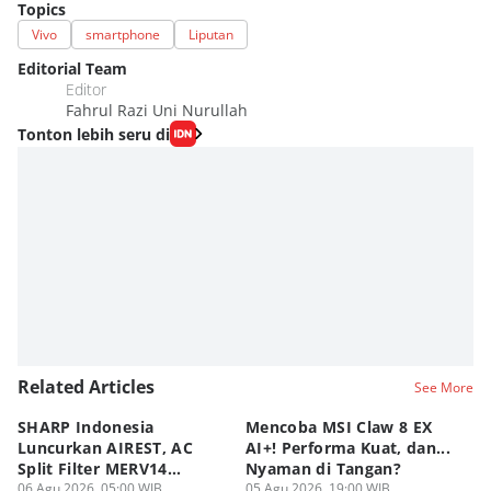
Topics
Vivo
smartphone
Liputan
Editorial Team
Editor
Fahrul Razi Uni Nurullah
Tonton lebih seru di
Related Articles
See More
SHARP Indonesia
Mencoba MSI Claw 8 EX
X
Luncurkan AIREST, AC
AI+! Performa Kuat, dan...
P
Split Filter MERV14
Nyaman di Tangan?
Sp
Perdana!
06 Agu 2026, 05:00 WIB
05 Agu 2026, 19:00 WIB
03