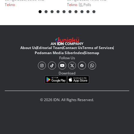
Polls
Tekno
Tekno
Te
About Us
Editorial Team
Contact Us
Terms of Services
Pedoman Media Siber
Index
Sitemap
Follow Us
Download
© 2026 IDN. All Rights Reserved.