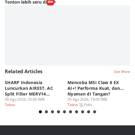
Tonton lebih seru di
Related Articles
See More
SHARP Indonesia
Mencoba MSI Claw 8 EX
X
Luncurkan AIREST, AC
AI+! Performa Kuat, dan...
P
Split Filter MERV14
Nyaman di Tangan?
Sp
Perdana!
06 Agu 2026, 05:00 WIB
05 Agu 2026, 19:00 WIB
03
Polls
Tekno
Tekno
Te