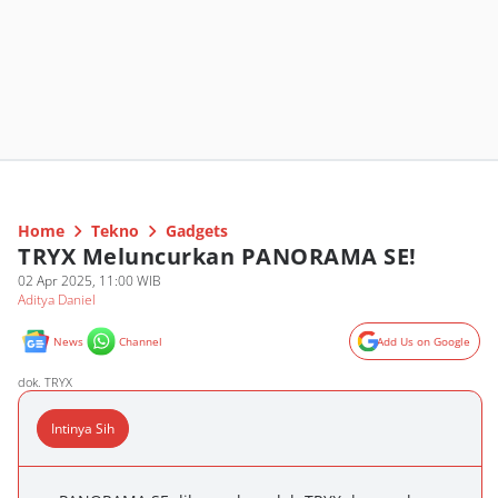
Home
Tekno
Gadgets
TRYX Meluncurkan PANORAMA SE!
02 Apr 2025, 11:00 WIB
Aditya Daniel
News
Channel
Add Us on Google
dok. TRYX
Intinya Sih