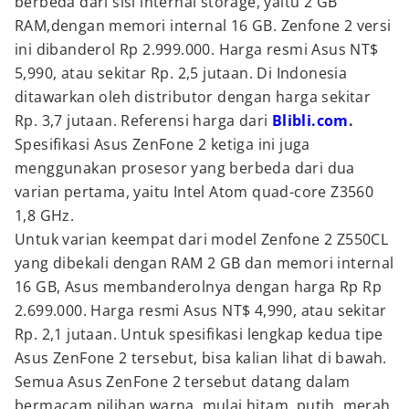
berbeda dari sisi internal storage, yaitu 2 GB
RAM,dengan memori internal 16 GB. Zenfone 2 versi
ini dibanderol Rp 2.999.000. Harga resmi Asus NT$
5,990, atau sekitar Rp. 2,5 jutaan. Di Indonesia
ditawarkan oleh distributor dengan harga sekitar
Rp. 3,7 jutaan. Referensi harga dari
Blibli.com
.
Spesifikasi Asus ZenFone 2 ketiga ini juga
menggunakan prosesor yang berbeda dari dua
varian pertama, yaitu Intel Atom quad-core Z3560
1,8 GHz.
Untuk varian keempat dari model Zenfone 2 Z550CL
yang dibekali dengan RAM 2 GB dan memori internal
16 GB, Asus membanderolnya dengan harga Rp Rp
2.699.000. Harga resmi Asus NT$ 4,990, atau sekitar
Rp. 2,1 jutaan. Untuk spesifikasi lengkap kedua tipe
Asus ZenFone 2 tersebut, bisa kalian lihat di bawah.
Semua Asus ZenFone 2 tersebut datang dalam
bermacam pilihan warna, mulai hitam, putih, merah,