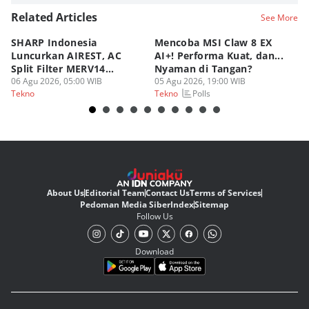
Related Articles
See More
SHARP Indonesia
Mencoba MSI Claw 8 EX
X
Luncurkan AIREST, AC
AI+! Performa Kuat, dan...
P
Split Filter MERV14
Nyaman di Tangan?
Sp
Perdana!
06 Agu 2026, 05:00 WIB
05 Agu 2026, 19:00 WIB
03
Polls
Tekno
Tekno
Te
About Us
Editorial Team
Contact Us
Terms of Services
Pedoman Media Siber
Index
Sitemap
Follow Us
Download