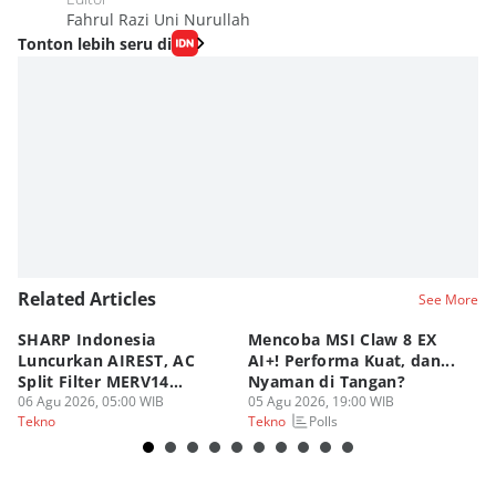
Fahrul Razi Uni Nurullah
Tonton lebih seru di
Related Articles
See More
SHARP Indonesia
Mencoba MSI Claw 8 EX
X
Luncurkan AIREST, AC
AI+! Performa Kuat, dan...
P
Split Filter MERV14
Nyaman di Tangan?
Sp
Perdana!
06 Agu 2026, 05:00 WIB
05 Agu 2026, 19:00 WIB
03
Polls
Tekno
Tekno
Te