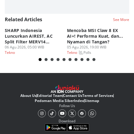
Related Articles
See More
SHARP Indonesia
Mencoba MSI Claw 8 EX
X
Luncurkan AIREST, AC
AI+! Performa Kuat, dan...
P
Split Filter MERV14
Nyaman di Tangan?
Sp
Perdana!
06 Agu 2026, 05:00 WIB
05 Agu 2026, 19:00 WIB
03
Polls
Tekno
Tekno
Te
About Us
Editorial Team
Contact Us
Terms of Services
Pedoman Media Siber
Index
Sitemap
Follow Us
Download