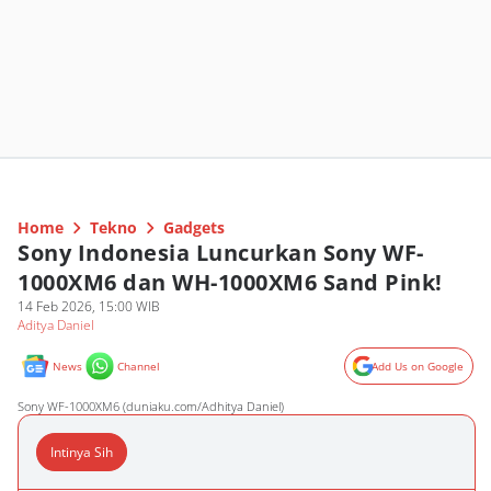
Home
Tekno
Gadgets
Sony Indonesia Luncurkan Sony WF-
1000XM6 dan WH-1000XM6 Sand Pink!
14 Feb 2026, 15:00 WIB
Aditya Daniel
News
Channel
Add Us on Google
Sony WF-1000XM6 (duniaku.com/Adhitya Daniel)
Intinya Sih