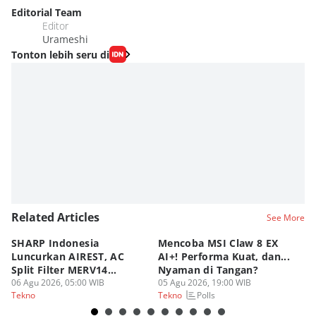
Editorial Team
Editor
Urameshi
Tonton lebih seru di
Related Articles
See More
SHARP Indonesia
Mencoba MSI Claw 8 EX
X
Luncurkan AIREST, AC
AI+! Performa Kuat, dan...
P
Split Filter MERV14
Nyaman di Tangan?
Sp
Perdana!
06 Agu 2026, 05:00 WIB
05 Agu 2026, 19:00 WIB
03
Polls
Tekno
Tekno
Te