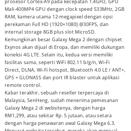
prosesor Cortex-A9 pada kecepatan 1.4GHz, GPU
Mali-400MP4 GPU dengan clock speed 533MHz, 2GB
RAM, kamera utama 12-megapixel dengan opsi
perekaman Full HD (1920×1080) @30FPS, dan
internal storage 8GB plus slot MicroSD.
Kemungkinan besar Galaxy Mega 2 dengan chipset
Exynos akan dijual di Eropa, dan memiliki dukungan
koneksi 4G LTE. Selain itu, kedua versi memiliki
fasilitas sama, seperti WiFi 802.11 b/g/n, Wi-Fi
Direct, DLNA, Wi-Fi hotspot, Bluetooth 4.0 LE / ANT+,
GPS + GLONASS dan port IR blaster untuk aplikasi
remote control.
Kabar terakhir, sebuah reseller terpercaya di
Malaysia, SenHeng, sudah menerima pemesanan
Galaxy Mega 2 di websitenya, dengan harga
RM1,299, atau sekitar Rp. 5 jutaan, atau setara
dengan harga penawaran awal Galaxy Mega 6.3.
Menurut website tersebut, mereka akan menjual