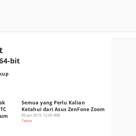
t
64-bit
ukup
ak
Semua yang Perlu Kalian
HTC
Ketahui dari Asus ZenFone Zoom
tum
06 Jan 2015, 12:00 WIB
Tekno