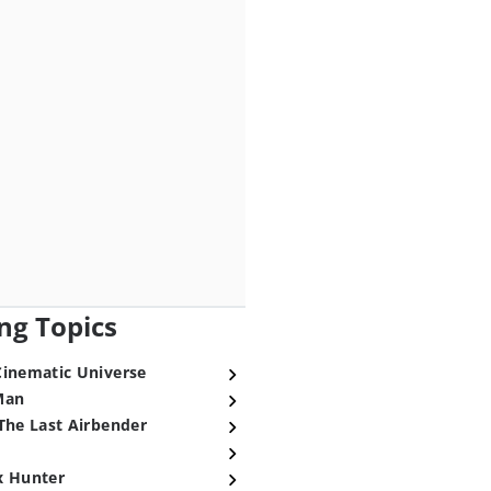
ng Topics
Cinematic Universe
Man
The Last Airbender
x Hunter