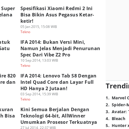
d Super
Spesifikasi Xiaomi Redmi 2 Ini
elana
Bisa Bikin Asus Pegasus Ketar-
ketir!
05 Jan 2015, 15:08 WIB
Tekno
Untuk
IFA 2014: Bukan Versi Mini,
Satu
Namun Jelas Menjadi Penurunan
Spec Dari Vibe Z2 Pro
10 Sep 2014, 13:03 WIB
Tekno
ire 820
IFA 2014: Lenovo Tab S8 Dengan
re dan
Intel Quad Core dan Layar Full
Trendi
HD Hanya 2 Jutaan!
03 Sep 2014, 15:39 WIB
1
.
Marvel 
Tekno
2
.
Spider-
kuran
Kini Semua Berjalan Dengan
3
.
Avatar: 
h Bisa
Teknologi 64-bit, AllWinner
4
.
Bleach
Umumkan Prosesor Terkuatnya
5
.
Hunter 
27 Jul 2014, 22:37 WIB