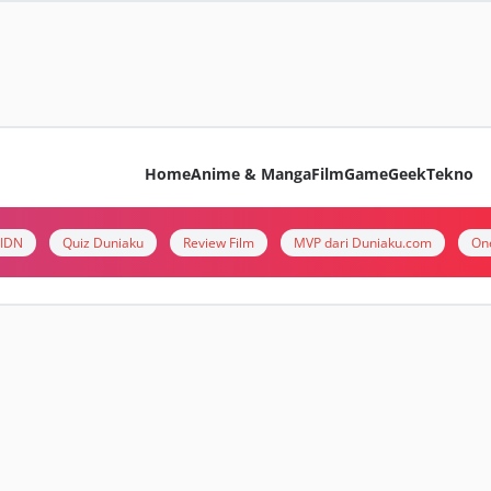
Home
Anime & Manga
Film
Game
Geek
Tekno
i IDN
Quiz Duniaku
Review Film
MVP dari Duniaku.com
On