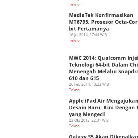
Tekno
MediaTek Konfirmasikan
MT6795, Prosesor Octa-Cor
bit Pertamanya
16 Jul 2014, 17:44 WIB
Tekno
MWC 2014: Qualcomm Inje
Teknologi 64-bit Dalam Ch
Menengah Melalui Snapdr
610 dan 615
26 Feb 2014, 13:22 WIB
Tekno
Apple iPad Air Mengajuka
Desain Baru, Kini Dengan 
yang Mengecil
23 Okt 2013, 22:01 WIB
Tekno
Galaxy S5 Akan Dikenalka