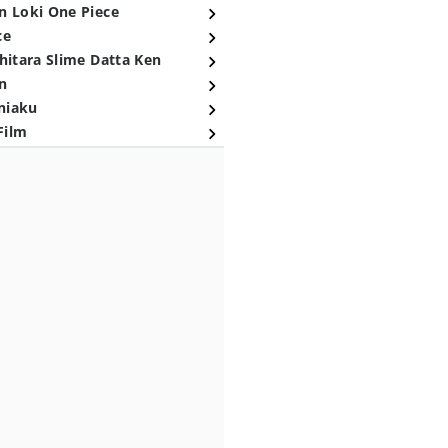
n Loki One Piece
ce
hitara Slime Datta Ken
n
niaku
Film