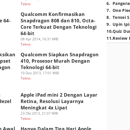
6
.
Pangera
Tekno
7
.
One Pie
Qualcomm Konfirmasikan
8
.
Tensei S
e 64-
Snapdragon 808 dan 810, Octa-
9
.
Upin Ipi
Core Terkuat Dengan Teknologi
10
.
Quiz Du
64-bit
11
.
Review 
08 Apr 2014, 16:31 WIB
Tekno
ksikan
Qualcomm Siapkan Snapdragon
ipset
410, Prosesor Murah Dengan
agon
Teknologi 64-bit
10 Des 2013, 17:01 WIB
Tekno
n
Apple iPad mini 2 Dengan Layar
Bezel
Retina, Resolusi Layarnya
Meningkat 4x Lipat
23 Okt 2013, 21:07 WIB
Tekno
n Awal
Hanya Dalam Tiga Hari Apple