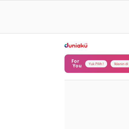
For
Yuk Pilih !
Iklanin d
You