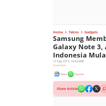
Home
Tekno
Gadgets
Samsung Memb
Galaxy Note 3,
Indonesia Mula
13 Sep 2013, 16:43 WIB
Urameshi
News
Channel
Share Article