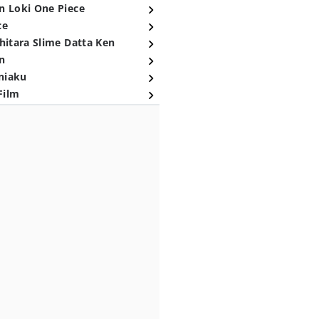
n Loki One Piece
ce
hitara Slime Datta Ken
n
niaku
Film