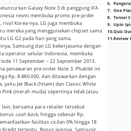
6
.
Pangera
luncurkan Galaxy Note 3 di panggung IFA
7
.
One Pie
donesia resmi membuka promo pre-prder
8
.
Tensei S
, rival Korea-nya, LG juga membuka
9
.
Upin Ipi
aru mereka yang menggunakan chipset sama
10
.
Quiz Du
itu LG G2 pada hari yang sama.
11
.
Review 
ainnya, Samsung dan LG bekerjasama dengan
rta operator selular Indonesia, membuka
iode 11 September – 22 September 2013.
ana penawaran pre-order Note 3. Phablet ini
rga Rp. 8.880.000, dan ditawarkan dengan
, yaitu Jet Black (hitam) dan Classic White
h Pink (merah muda) sepertinya tidak (atau
r lain, bersama para retailer tersebut
 bonus
cash back
, hingga sebesar Rp.
emanfaatkan fasilitas cicilan 0% hingga 18
 Kredit tertentu. Bonus lainnya, Samsung