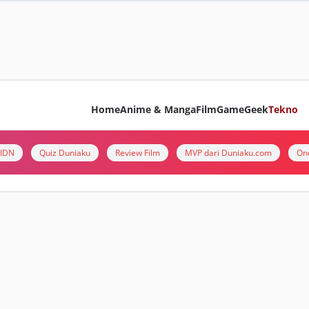
Home
Anime & Manga
Film
Game
Geek
Tekno
i IDN
Quiz Duniaku
Review Film
MVP dari Duniaku.com
On