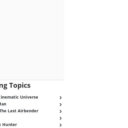
ng Topics
Cinematic Universe
Man
The Last Airbender
x Hunter