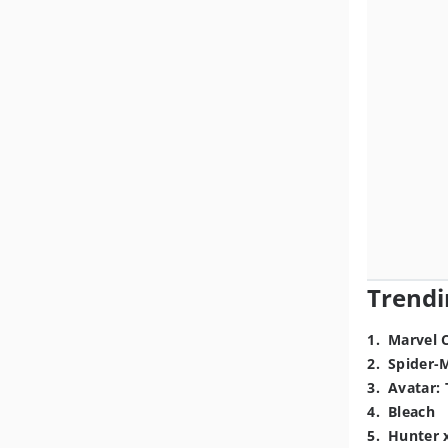
Trendi
1
.
Marvel 
2
.
Spider-
3
.
Avatar: 
4
.
Bleach
5
.
Hunter 