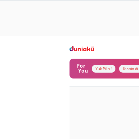
For
Yuk Pilih !
Iklanin d
You