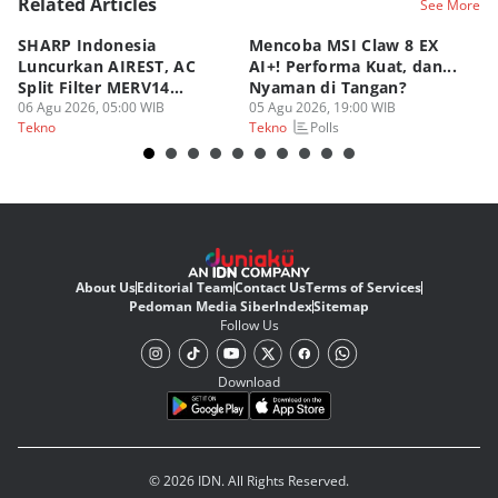
Related Articles
See More
SHARP Indonesia
Mencoba MSI Claw 8 EX
X
Luncurkan AIREST, AC
AI+! Performa Kuat, dan...
P
Split Filter MERV14
Nyaman di Tangan?
Sp
Perdana!
06 Agu 2026, 05:00 WIB
05 Agu 2026, 19:00 WIB
03
Polls
Tekno
Tekno
Te
About Us
Editorial Team
Contact Us
Terms of Services
Pedoman Media Siber
Index
Sitemap
Follow Us
Download
© 2026 IDN. All Rights Reserved.