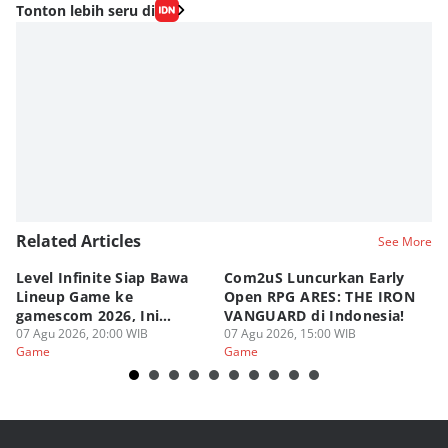
Tonton lebih seru di
Related Articles
See More
Level Infinite Siap Bawa
Com2uS Luncurkan Early
R
Lineup Game ke
Open RPG ARES: THE IRON
Zo
gamescom 2026, Ini
VANGUARD di Indonesia!
Ke
Judulnya!
07 Agu 2026, 20:00 WIB
07 Agu 2026, 15:00 WIB
07
Game
Game
G