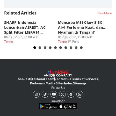
Related Articles
See More
SHARP Indonesia
Mencoba MSI Claw 8 EX
X
Luncurkan AIREST, AC
AI+! Performa Kuat, dan...
P
Split Filter MERV14
Nyaman di Tangan?
Sp
Perdana!
06 Agu 2026, 05:00 WIB
05 Agu 2026, 19:00 WIB
03
Polls
Tekno
Tekno
Te
About Us
Editorial Team
Contact Us
Terms of Services
Pedoman Media Siber
Index
Sitemap
Follow Us
Download