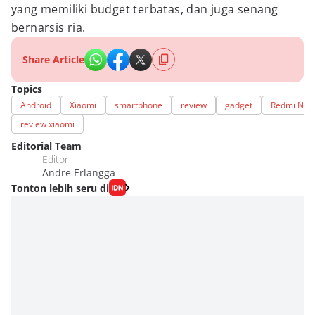
yang memiliki budget terbatas, dan juga senang
bernarsis ria.
Share Article
Topics
Android
Xiaomi
smartphone
review
gadget
Redmi Note
review xiaomi
Editorial Team
Editor
Andre Erlangga
Tonton lebih seru di