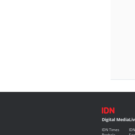
Digital Media
Li
IDN Times
IDN
Popbela
Saw