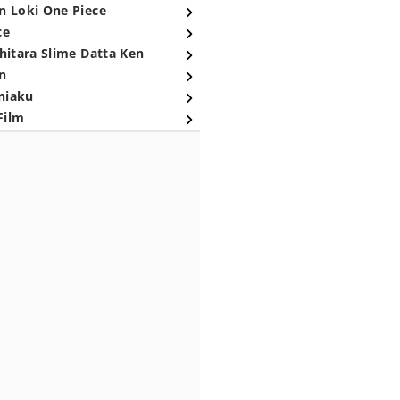
n Loki One Piece
ce
hitara Slime Datta Ken
n
niaku
Film