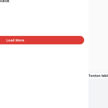
Black
Load More
Tonton lebi