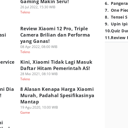
Gaming Makin Seru!
6
.
Pangera
26 Jul 2022, 15:30 WIB
7
.
One Pie
Tekno
8
.
Tensei S
9
.
Upin Ipi
Review Xiaomi 12 Pro, Triple
10
.
Quiz Du
asi
Camera Brilian dan Performa
11
.
Review 
yang Ganas!
08 Apr 2022, 08:00 WIB
Tekno
Service
Kini, Xiaomi Tidak Lagi Masuk
Daftar Hitam Pemerintah AS!
28 Mei 2021, 08:10 WIB
Tekno
ni Dia
8 Alasan Kenapa Harga Xiaomi
!
Murah, Padahal Spesifikasinya
Mantap
19 Agu 2020, 10:00 WIB
Game
ni