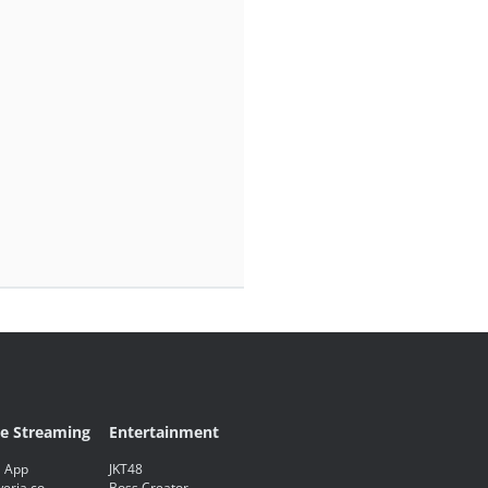
ve Streaming
Entertainment
 App
JKT48
eria.co
Boss Creator