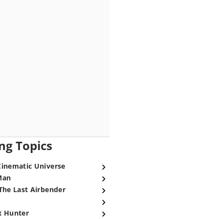
ng Topics
Cinematic Universe
Man
The Last Airbender
x Hunter