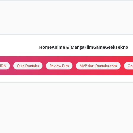
Home
Anime & Manga
Film
Game
Geek
Tekno
i IDN
Quiz Duniaku
Review Film
MVP dari Duniaku.com
On