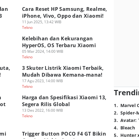
dan
Cara Reset HP Samsung, Realme,
3
iPhone, Vivo, Oppo dan Xiaomi!
11 Jun 2025, 13:42 WIB
Tekno
,
Kelebihan dan Kekurangan
HyperOS, OS Terbaru Xiaomi
05 Mar 2024, 14:00 WIB
Tekno
uta,
3 Skuter Listrik Xiaomi Terbaik,
!
Mudah Dibawa Kemana-mana!
17 Agu 2023, 14:00 WIB
Tekno
Trendi
n
Harga dan Spesifikasi Xiaomi 13,
lot
Segera Rilis Global
1
.
Marvel 
13 Des 2022, 16:00 WIB
2
.
Spider-
Tekno
3
.
Avatar: 
4
.
Bleach
omi
Trigger Button POCO F4 GT Bikin
5
.
Hunter 