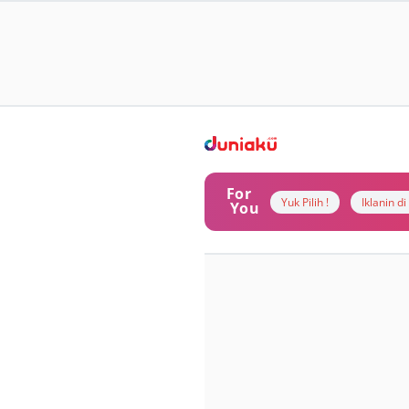
For
Yuk Pilih !
Iklanin d
You