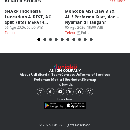
Related Articles
See More
SHARP Indonesia
Mencoba MSI Claw 8 EX
X
Luncurkan AIREST, AC
AI+! Performa Kuat, dan...
P
Split Filter MERV14
Nyaman di Tangan?
Sp
Perdana!
06 Agu 2026, 05:00 WIB
05 Agu 2026, 19:00 WIB
03
Polls
Tekno
Tekno
Te
About Us
Editorial Team
Contact Us
Terms of Services
Pedoman Media Siber
Index
Sitemap
Follow Us
Download
© 2026 IDN. All Rights Reserved.