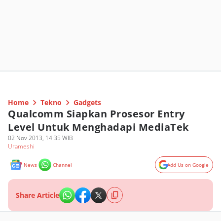
Home
Tekno
Gadgets
Qualcomm Siapkan Prosesor Entry
Level Untuk Menghadapi MediaTek
02 Nov 2013, 14:35 WIB
Urameshi
News
Channel
Add Us on Google
Share Article