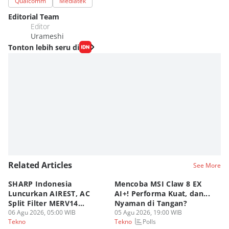
Qualcomm
Mediatek
Editorial Team
Editor
Urameshi
Tonton lebih seru di
Related Articles
See More
SHARP Indonesia
Mencoba MSI Claw 8 EX
X
Luncurkan AIREST, AC
AI+! Performa Kuat, dan...
P
Split Filter MERV14
Nyaman di Tangan?
Sp
Perdana!
06 Agu 2026, 05:00 WIB
05 Agu 2026, 19:00 WIB
03
Polls
Tekno
Tekno
Te