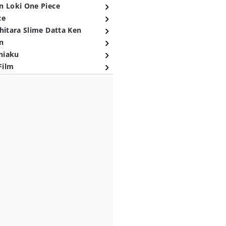
n Loki One Piece
ce
hitara Slime Datta Ken
n
niaku
Film