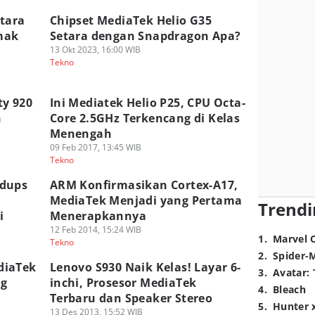
tara
Chipset MediaTek Helio G35
mak
Setara dengan Snapdragon Apa?
13 Okt 2023, 16:00 WIB
Tekno
ty 920
Ini Mediatek Helio P25, CPU Octa-
n
Core 2.5GHz Terkencang di Kelas
Menengah
09 Feb 2017, 13:45 WIB
Tekno
Adups
ARM Konfirmasikan Cortex-A17,
MediaTek Menjadi yang Pertama
Trendi
i
Menerapkannya
12 Feb 2014, 15:24 WIB
1
.
Marvel 
Tekno
2
.
Spider-
diaTek
Lenovo S930 Naik Kelas! Layar 6-
3
.
Avatar: 
ng
inchi, Prosesor MediaTek
4
.
Bleach
Terbaru dan Speaker Stereo
5
.
Hunter 
13 Des 2013, 15:52 WIB