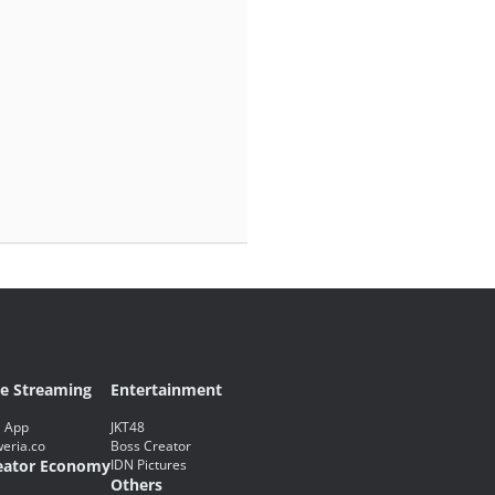
ve Streaming
Entertainment
 App
JKT48
eria.co
Boss Creator
eator Economy
IDN Pictures
Others