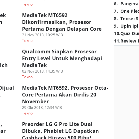
6
.
Pangera
Tekno
7
.
One Pie
Tek
MediaTek MT6592
8
.
Tensei S
n
Dikonfirmasikan, Prosesor
9
.
Upin Ipi
Pertama Dengan Delapan Core
10
.
Quiz Du
21 Nov 2013, 10:25 WIB
Tekno
11
.
Review 
Qualcomm Siapkan Prosesor
Entry Level Untuk Menghadapi
ich
MediaTek
02 Nov 2013, 14:35 WIB
Tekno
Dijual
MediaTek MT6592, Prosesor Octa-
,
Core Pertama Akan Dirilis 20
November
29 Okt 2013, 12:34 WIB
Tekno
,
Preorder LG G Pro Lite Dual
yar
Dibuka, Phablet LG Dapatkan
Cashback Hingga 500 Ribu!