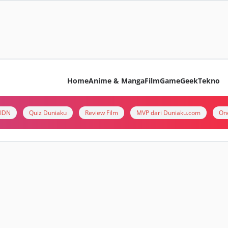
Home
Anime & Manga
Film
Game
Geek
Tekno
i IDN
Quiz Duniaku
Review Film
MVP dari Duniaku.com
On