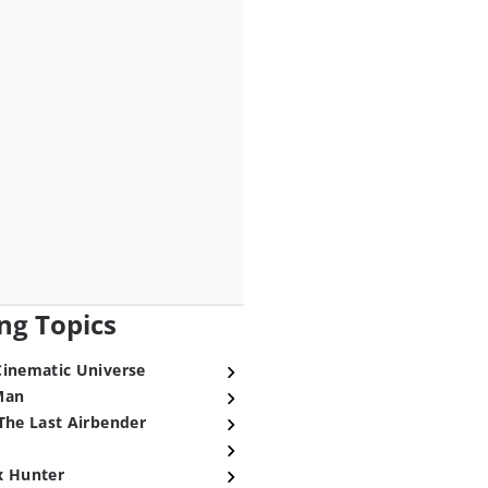
ng Topics
Cinematic Universe
Man
The Last Airbender
x Hunter