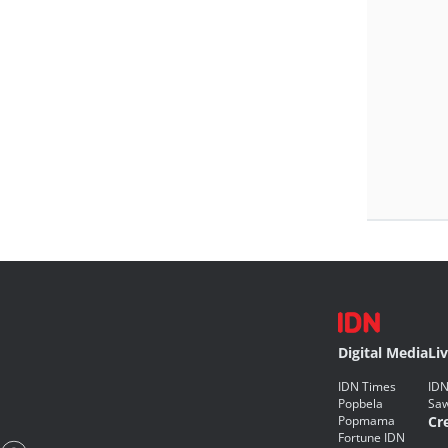
Digital Media
Li
IDN Times
IDN
Popbela
Saw
Popmama
Cr
Fortune IDN