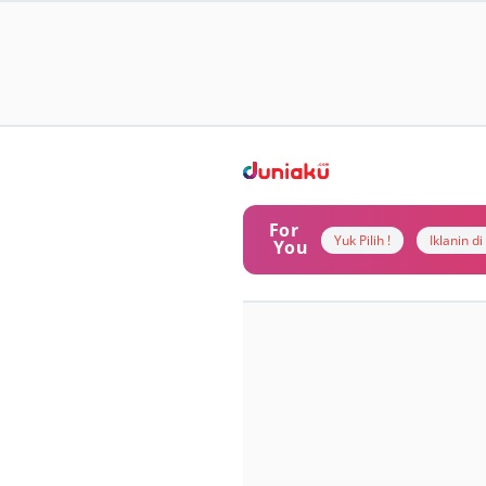
For
Yuk Pilih !
Iklanin d
You