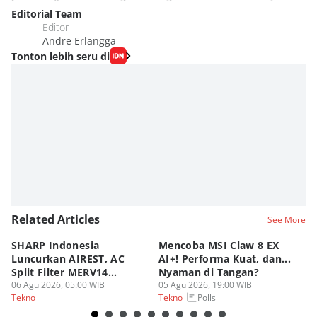
Editorial Team
Editor
Andre Erlangga
Tonton lebih seru di
Related Articles
See More
SHARP Indonesia
Mencoba MSI Claw 8 EX
X
Luncurkan AIREST, AC
AI+! Performa Kuat, dan...
P
Split Filter MERV14
Nyaman di Tangan?
Sp
Perdana!
06 Agu 2026, 05:00 WIB
05 Agu 2026, 19:00 WIB
03
Polls
Tekno
Tekno
Te