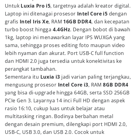
Untuk
Luxia Pro i5
, targetnya adalah kreator digital.
Laptop ini ditenagai prosesor
Intel Core i5
dengan
grafis
Intel Iris Xe
, RAM
16GB DDR4
, dan kecepatan
turbo boost hingga
4.4GHz
. Dengan bobot di bawah
1kg, laptop ini menawarkan layar IPS WUXGA yang
sama, sehingga proses editing foto maupun video
lebih nyaman dan akurat. Port USB-C full function
dan HDMI 2.0 juga tersedia untuk konektivitas ke
perangkat tambahan.
Sementara itu
Luxia i3
jadi varian paling terjangkau,
mengusung prosesor
Intel Core i3
, RAM
8GB DDR4
yang bisa di-upgrade hingga 64GB, serta SSD 256GB
PCIe Gen 3. Layarnya 14 inci Full HD dengan aspek
rasio 16:10, cukup luas untuk belajar atau
multitasking ringan. Bodinya berbahan metal
dengan desain premium, dilengkapi port HDMI 2.0,
USB-C, USB 3.0, dan USB 2.0. Cocok untuk