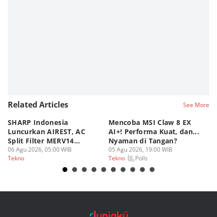
Related Articles
See More
SHARP Indonesia
Mencoba MSI Claw 8 EX
X
Luncurkan AIREST, AC
AI+! Performa Kuat, dan...
P
Split Filter MERV14
Nyaman di Tangan?
Sp
Perdana!
06 Agu 2026, 05:00 WIB
05 Agu 2026, 19:00 WIB
03
Polls
Tekno
Tekno
Te