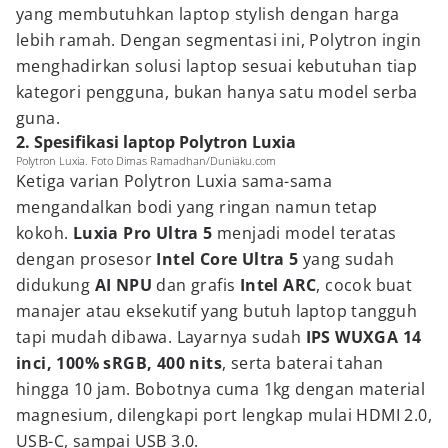
yang membutuhkan laptop stylish dengan harga
lebih ramah. Dengan segmentasi ini, Polytron ingin
menghadirkan solusi laptop sesuai kebutuhan tiap
kategori pengguna, bukan hanya satu model serba
guna.
2. Spesifikasi laptop Polytron Luxia
Polytron Luxia. Foto Dimas Ramadhan/Duniaku.com
Ketiga varian Polytron Luxia sama-sama
mengandalkan bodi yang ringan namun tetap
kokoh.
Luxia Pro Ultra 5
menjadi model teratas
dengan prosesor
Intel Core Ultra 5
yang sudah
didukung
AI NPU
dan grafis
Intel ARC
, cocok buat
manajer atau eksekutif yang butuh laptop tangguh
tapi mudah dibawa. Layarnya sudah
IPS WUXGA 14
inci, 100% sRGB, 400 nits
, serta baterai tahan
hingga 10 jam. Bobotnya cuma 1kg dengan material
magnesium, dilengkapi port lengkap mulai HDMI 2.0,
USB-C, sampai USB 3.0.