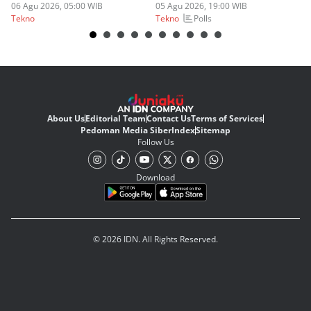
Perdana!
06 Agu 2026, 05:00 WIB
05 Agu 2026, 19:00 WIB
03
Polls
Tekno
Tekno
Te
About Us
Editorial Team
Contact Us
Terms of Services
Pedoman Media Siber
Index
Sitemap
Follow Us
Download
© 2026 IDN. All Rights Reserved.