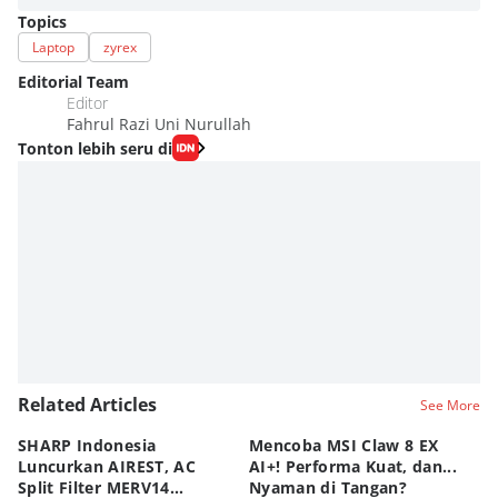
Topics
Laptop
zyrex
Editorial Team
Editor
Fahrul Razi Uni Nurullah
Tonton lebih seru di
Related Articles
See More
SHARP Indonesia
Mencoba MSI Claw 8 EX
X
Luncurkan AIREST, AC
AI+! Performa Kuat, dan...
P
Split Filter MERV14
Nyaman di Tangan?
Sp