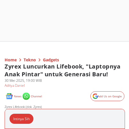
Home
Tekno
Gadgets
Zyrex Luncurkan Lifebook, "Laptopnya
Anak Pintar" untuk Generasi Baru!
30 Mei 2025, 19:00 WIB
Aditya Daniel
News
Channel
Add Us on Google
Zyrex Lifebook (dok. Zyrex)
Intinya Sih