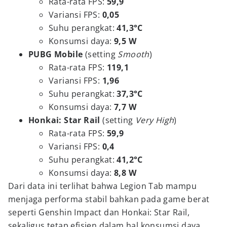
Rata-rata FPS:
59,9
Variansi FPS:
0,05
Suhu perangkat:
41,3°C
Konsumsi daya:
9,5 W
PUBG Mobile
(setting
Smooth
)
Rata-rata FPS:
119,1
Variansi FPS:
1,96
Suhu perangkat:
37,3°C
Konsumsi daya:
7,7 W
Honkai: Star Rail
(setting
Very High
)
Rata-rata FPS:
59,9
Variansi FPS:
0,4
Suhu perangkat:
41,2°C
Konsumsi daya:
8,8 W
Dari data ini terlihat bahwa Legion Tab mampu
menjaga performa stabil bahkan pada game berat
seperti Genshin Impact dan Honkai: Star Rail,
sekaligus tetap efisien dalam hal konsumsi daya.