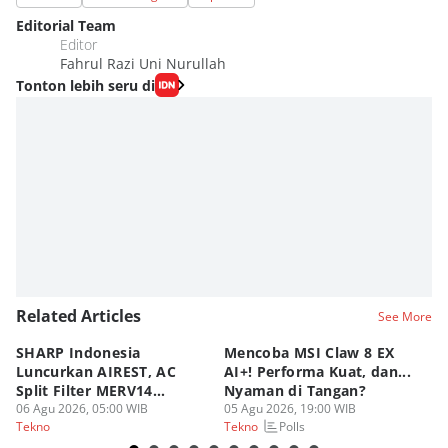
Editorial Team
Editor
Fahrul Razi Uni Nurullah
Tonton lebih seru di
Related Articles
See More
SHARP Indonesia
Mencoba MSI Claw 8 EX
X
Luncurkan AIREST, AC
AI+! Performa Kuat, dan...
P
Split Filter MERV14
Nyaman di Tangan?
Sp
Perdana!
06 Agu 2026, 05:00 WIB
05 Agu 2026, 19:00 WIB
03
Polls
Tekno
Tekno
Te