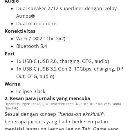
Audio
Dual speaker 2712 superliner dengan Dolby
Atmos®
Dual microphone
Konektivitas
Wi-Fi 7 (802.11be 2x2)
Bluetooth 5.4
Port
1x USB-C (USB 2.0, charging, OTG, audio)
1x USB-C (USB 3.2 Gen 2, 10Gbps, charging, DP-
Out, OTG, audio)
Warna
Eclipse Black
2. Kesan para jurnalis yang mencoba
Hands-On Legion Tab (8,8", 3). Fotografer: Fahrul Nurullah. (Duniaku.com/Fahrul
Nurullah)
Sesuai dengan konsep
“hands-on eksklusif”
,
beberapa jurnalis yang hadir berkesempatan
menjajal langsung Lenovo Legion Tab. Game yang