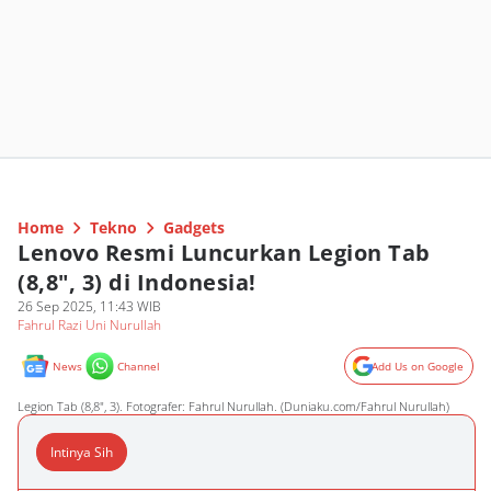
Home
Tekno
Gadgets
Lenovo Resmi Luncurkan Legion Tab
(8,8", 3) di Indonesia!
26 Sep 2025, 11:43 WIB
Fahrul Razi Uni Nurullah
News
Channel
Add Us on Google
Legion Tab (8,8", 3). Fotografer: Fahrul Nurullah. (Duniaku.com/Fahrul Nurullah)
Intinya Sih